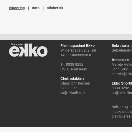
placering
|
dato
|
alfabetisk
Filmmagasinet Ekko
Sekretariat:
Wildersgade 32, 2. sal
Sekretariat@
1408 København K
Annoncer:
Tlf. 8838 9292
Merete Hell
CVR. 3468 8443
6111 5851
merete@ekko
Chefredaktør:
Claus Christensen
Ekko Shortli
2729 0011
8838 9292
cc@ekkofilm.dk
cc@ekkofilm
Artikler og i
indekseres u
distribueres