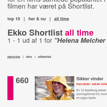
filmen har været på Shortlist.
top 10
|
her & nu
|
all time
Ekko Shortlist
all time
1 - 1 ud af 1 for
"Helena Melcher
placering
|
dato
|
alfabetisk
660
Sikker vinder
Instruktør: Jakob Jo
En 12-talsdreng prøver 
scoringsformel for, hvo
en piges hjerte.