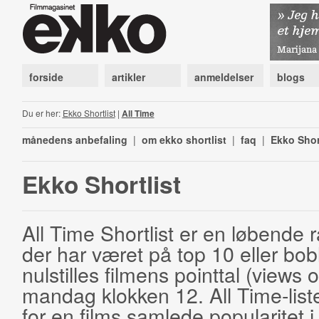
forside
artikler
anmeldelser
blogs
Du er her:
Ekko Shortlist
|
All Time
månedens anbefaling
|
om ekko shortlist
|
faq
|
Ekko Shor
Ekko Shortlist
All Time Shortlist er en løbende ra
der har været på top 10 eller bobl
nulstilles filmens pointtal (views 
mandag klokken 12. All Time-list
for en films samlede popularitet i 