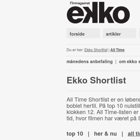
forside
artikler
Du er her:
Ekko Shortlist
|
All Time
månedens anbefaling
|
om ekko s
Ekko Shortlist
All Time Shortlist er en løben
boblet hertil. På top 10 nulst
klokken 12. All Time-listen er
tid, hvor filmen har været på S
top 10
|
her & nu
|
all t