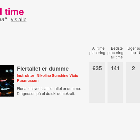
l time
en"
-
vis alle
All time
Bedste
Uger p
placering
placering
top 1
all time
635
141
2
Flertallet er dumme
Instruktør: Nikoline Sunshine Vicic
Rasmussen
Flertallet synes, at flertallet er dumme.
Diagnosen på et defekt demokrati.