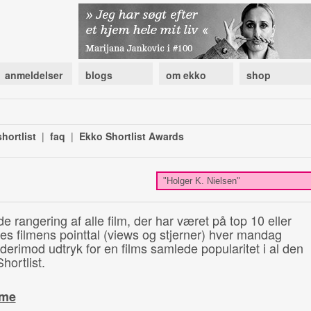
anmeldelser
blogs
om ekko
shop
hortlist
|
faq
|
Ekko Shortlist Awards
de rangering af alle film, der har været på top 10 eller
illes filmens pointtal (views og stjerner) hver mandag
 derimod udtryk for en films samlede popularitet i al den
hortlist.
ime