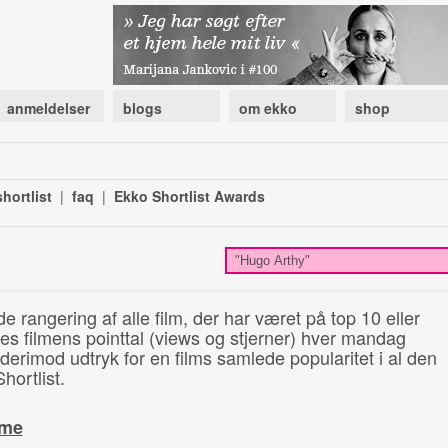
anmeldelser
blogs
om ekko
shop
hortlist
|
faq
|
Ekko Shortlist Awards
de rangering af alle film, der har været på top 10 eller
illes filmens pointtal (views og stjerner) hver mandag
 derimod udtryk for en films samlede popularitet i al den
hortlist.
ime