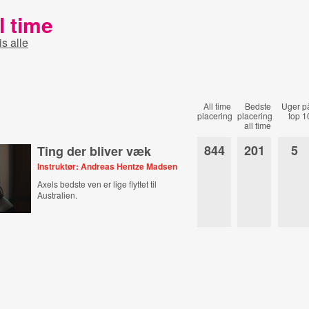
l time
is alle
All time
Bedste
Uger p
placering
placering
top 1
all time
844
201
5
Ting der bliver væk
Instruktør: Andreas Hentze Madsen
Axels bedste ven er lige flyttet til
Australien.