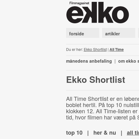
forside
artikler
Du er her:
Ekko Shortlist
|
All Time
månedens anbefaling
|
om ekko s
Ekko Shortlist
All Time Shortlist er en løben
boblet hertil. På top 10 nulst
klokken 12. All Time-listen er
tid, hvor filmen har været på S
top 10
|
her & nu
|
all t