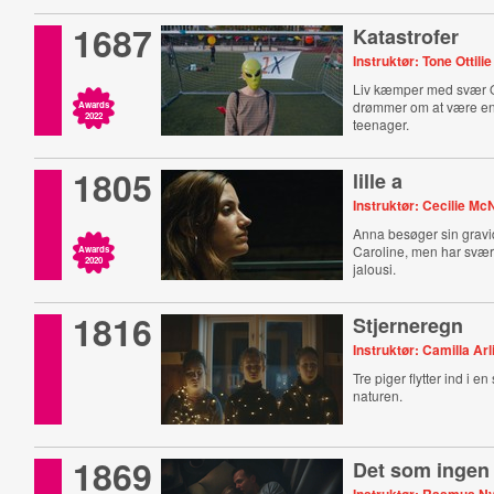
1687
Katastrofer
Instruktør: Tone Ottilie
Liv kæmper med svær
drømmer om at være e
Awards
2022
teenager.
1805
lille a
Instruktør: Cecilie Mc
Anna besøger sin grav
Caroline, men har svært
Awards
2020
jalousi.
1816
Stjerneregn
Instruktør: Camilla Arl
Tre piger flytter ind i e
naturen.
1869
Det som ingen