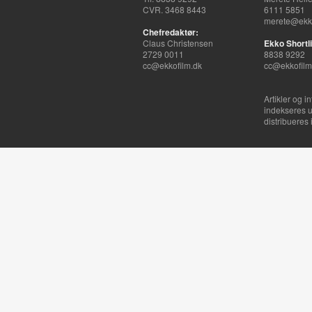
CVR. 3468 8443
6111 5851
merete@ekko
Chefredaktør:
Claus Christensen
Ekko Shortli
2729 0011
8838 9292
cc@ekkofilm.dk
cc@ekkofilm
Artikler og i
indekseres u
distribueres