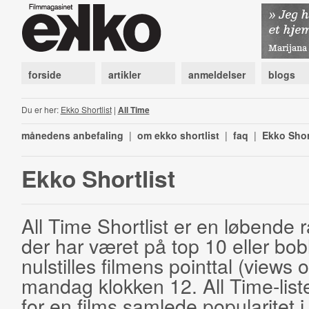
forside
artikler
anmeldelser
blogs
Du er her:
Ekko Shortlist
|
All Time
månedens anbefaling
|
om ekko shortlist
|
faq
|
Ekko Shor
Ekko Shortlist
All Time Shortlist er en løbende ra
der har været på top 10 eller bobl
nulstilles filmens pointtal (views 
mandag klokken 12. All Time-list
for en films samlede popularitet i 