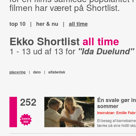
filmen har været på Shortlist.
top 10
|
her & nu
|
all time
Ekko Shortlist
all time
1 - 13 ud af 13 for
"Ida Duelund"
placering
|
dato
|
alfabetisk
252
Én svale gør i
sommer
Instruktør: Emilie Fab
Awards
Et besøg af barnebarnet 
2022
tænke på sine hidtil sk