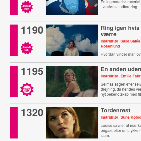
En legendarisk racerløbe
livs største udfordring.
Awards
2023
1190
Ring igen hvis 
værre
Instruktør: Salle Salée
Rosenlund
Awards
2024
Hvordan vinder man ove
1195
En anden uden
Instruktør: Emilie Fab
Selmas søgen efter selv
drejning, da hendes ven
Vinder
2025
nyt bekendtskab med til
1320
Tordenrøst
Instruktør: Sune Kofo
Louise savner at mærk
begær, efter en ulykke 
stum.