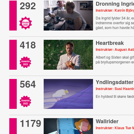
292
Dronning Ingri
Instruktør: Katrín Björ
Da Ingrid fylder 34 år, er
indrømme overfor sig selv
Vinder
2020
gået, som hun havde h
418
Heartbreak
Instruktør: August Aa
Albert og Sixten skal gi
på bryllupsmorgenen er
Awards
2023
564
Yndlingsdatter
Instruktør: Susi Haani
En hyldest til skøre fæd
Awards
2022
1179
Wallrider
Instruktør: Klaus Tue