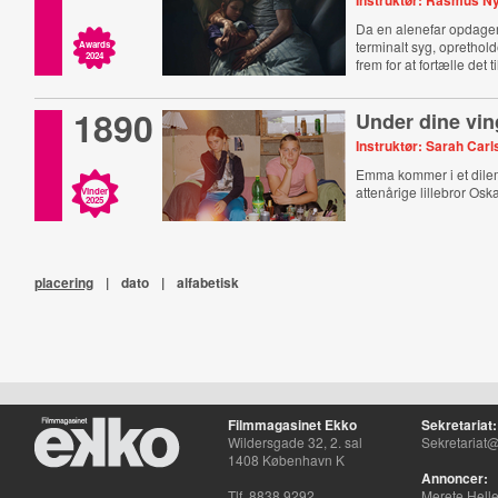
Instruktør: Rasmus N
Da en alenefar opdager,
terminalt syg, oprethol
Awards
2024
frem for at fortælle det ti
1890
Under dine vin
Instruktør: Sarah Car
Emma kommer i et dil
attenårige lillebror Oskar
Vinder
2025
placering
|
dato
|
alfabetisk
Filmmagasinet Ekko
Sekretariat:
Wildersgade 32, 2. sal
Sekretariat@
1408 København K
Annoncer:
Tlf. 8838 9292
Merete Hell