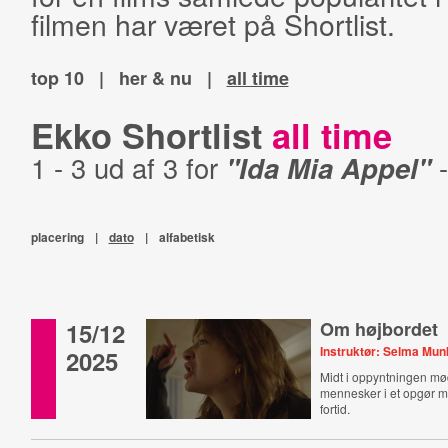
filmen har været på Shortlist.
top 10
|
her & nu
|
all time
Ekko Shortlist
all time
1 - 3 ud af 3 for
"Ida Mia Appel"
placering
|
dato
|
alfabetisk
15/12
Om højbordet
Instruktør: Selma Mu
2025
Midt i oppyntningen mø
mennesker i et opgør m
fortid.