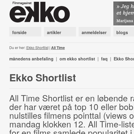
forside
artikler
anmeldelser
blogs
Du er her:
Ekko Shortlist
|
All Time
månedens anbefaling
|
om ekko shortlist
|
faq
|
Ekko Shor
Ekko Shortlist
All Time Shortlist er en løbende ra
der har været på top 10 eller bobl
nulstilles filmens pointtal (views 
mandag klokken 12. All Time-list
for en films samlede popularitet i 