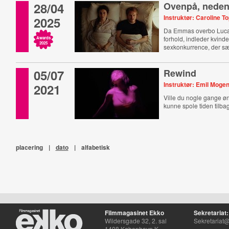
28/04
Ovenpå, nede
Instruktør: Caroline 
2025
Da Emmas overbo Luca 
forhold, indleder kvind
Awards
2025
sexkonkurrence, der s
forhold på spil.
05/07
Rewind
Instruktør: Emil Moge
2021
Ville du nogle gange øn
kunne spole tiden tilba
placering
|
dato
|
alfabetisk
Filmmagasinet Ekko
Sekretariat:
Wildersgade 32, 2. sal
Sekretariat@
1408 København K