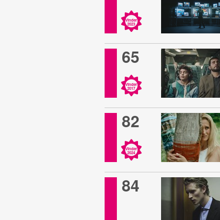
Vinder
2023
65
Vinder
2017
82
Vinder
2024
84