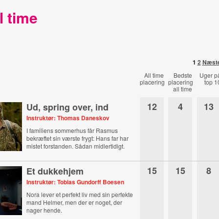
l time
1
2
Næst
All time
Bedste
Uger p
placering
placering
top 1
all time
12
4
13
Ud, spring over, ind
Instruktør: Thomas Daneskov
I familiens sommerhus får Rasmus
bekræftet sin værste frygt: Hans far har
mistet forstanden. Sådan midlertidigt.
15
15
8
Et dukkehjem
Instruktør: Tobias Gundorff Boesen
Nora lever et perfekt liv med sin perfekte
mand Helmer, men der er noget, der
nager hende.