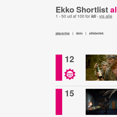
Ekko Shortlist
al
1 - 50 ud af 100 for
Idi
-
vis alle
placering
|
dato
|
alfabetisk
12
Vinder
2014
15