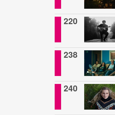
220
238
240