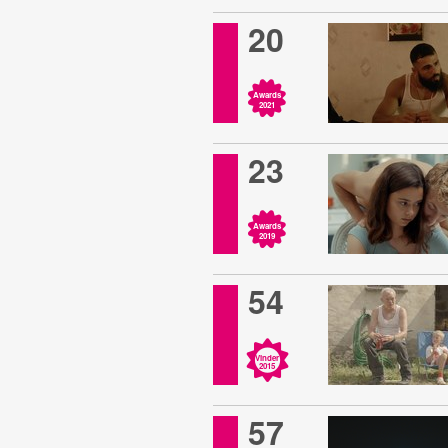
20
Awards
2021
23
Awards
2019
54
Vinder
2015
57