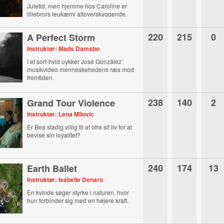
Juletid, men hjemme hos Caroline er
lillebrors leukæmi altoverskyggende.
220
215
0
A Perfect Storm
Instruktør: Mads Damsbo
I et sort-hvid uykker José González’
musikvideo menneskehedens ræs mod
fremtiden.
238
140
2
Grand Tour Violence
Instruktør: Lena Milovic
Er Bea stadig villig til at ofre sit liv for at
bevise sin loyalitet?
240
174
13
Earth Ballet
Instruktør: Isabelle Denaro
En kvinde søger styrke i naturen, hvor
hun forbinder sig med en højere kraft.