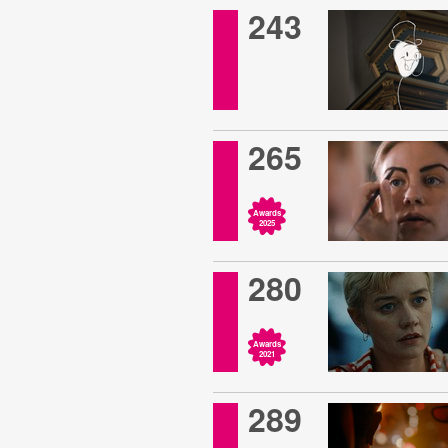
243
265
Awards
2025
280
Awards
2021
289