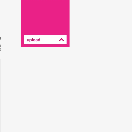
e
å
0