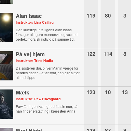
119
80
3
Alan Isaac
Instruktør: Lina Csillag
Den kunstige intelligens Alan Isaac
forsøger at agere menneske og være et
perfekt moralsk individ på samme tid.
122
114
8
På vej hjem
Instruktør: Trine Nadia
Da søsteren dør, bliver Martin værge for
hendes datter – et ansvar, han gør alt for
at undslippe.
123
10
13
Mælk
Instruktør: Paw Høvsgaard
Paw får ingen kærlighed fra sin mor, så
han finder erstatning i kæresten Anna.
129
87
9
First Night