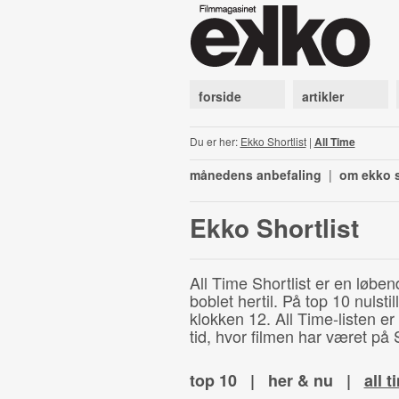
forside
artikler
Du er her:
Ekko Shortlist
|
All Time
månedens anbefaling
|
om ekko s
Ekko Shortlist
All Time Shortlist er en løben
boblet hertil. På top 10 nulst
klokken 12. All Time-listen er
tid, hvor filmen har været på S
top 10
|
her & nu
|
all t