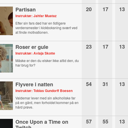
20
17
13
Partisan
Instruktør: Jahfar Muataz
Efter sin fars død har en tidligere
verdensmester i kickboksning svært ved
at finde motivationen.
23
17
13
Roser er gule
Instruktør: Aviaja Skotte
Måske er den du elsker ikke altid den, du
har brug for?
54
31
13
Flyvere i natten
Instruktør: Tobias Gundorff Boesen
Valdemar lever med sin alkoholiske far
på en gård, men forholdet kommer på en
hård prøve.
57
55
13
Once Upon a Time on
Twitch