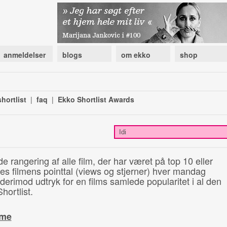
anmeldelser
blogs
om ekko
shop
hortlist
|
faq
|
Ekko Shortlist Awards
de rangering af alle film, der har været på top 10 eller
illes filmens pointtal (views og stjerner) hver mandag
 derimod udtryk for en films samlede popularitet i al den
hortlist.
ime