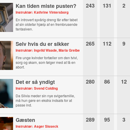
243
131
2
Kan tiden miste pusten?
Instruktør: Kathrine Vintersborg
En introvert syvårig dreng får efter tabet
af sin oldefar hjælp af en frembrusende
fantasiven.
265
112
9
Selv hvis du er sikker
Instruktør: Ingvild Waade, Maria Greibe
Fire unge kvinder fortæller om den tvivl,
sorg og skam, som følger med at få en
abort.
280
86
12
Det er så yndigt
Instruktør: Svend Colding
Da Silvia møder sin nye svigerfamilie,
må hun gøre en ekstra indsats for at
passe ind.
289
95
3
Gæsten
Instruktør: Asger Sisseck