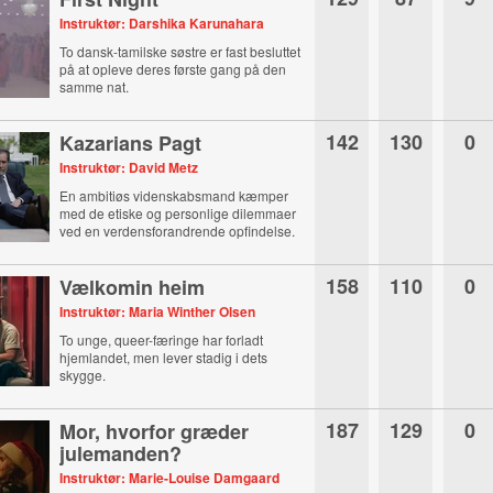
Instruktør: Darshika Karunahara
To dansk-tamilske søstre er fast besluttet
på at opleve deres første gang på den
samme nat.
142
130
0
Kazarians Pagt
Instruktør: David Metz
En ambitiøs videnskabsmand kæmper
med de etiske og personlige dilemmaer
ved en verdensforandrende opfindelse.
158
110
0
Vælkomin heim
Instruktør: Maria Winther Olsen
To unge, queer-færinge har forladt
hjemlandet, men lever stadig i dets
skygge.
187
129
0
Mor, hvorfor græder
julemanden?
Instruktør: Marie-Louise Damgaard