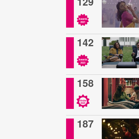
129
Awards
2021
142
Awards
2023
158
Vinder
2025
187