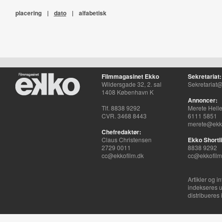
placering
|
dato
|
alfabetisk
Filmmagasinet Ekko
Sekretariat:
Wildersgade 32, 2. sal
Sekretariat@
1408 København K
Annoncer:
Tlf. 8838 9292
Merete Hell
CVR. 3468 8443
6111 5851
merete@ekko
Chefredaktør:
Claus Christensen
Ekko Shortli
2729 0011
8838 9292
cc@ekkofilm.dk
cc@ekkofilm
Artikler og i
indekseres u
distribueres