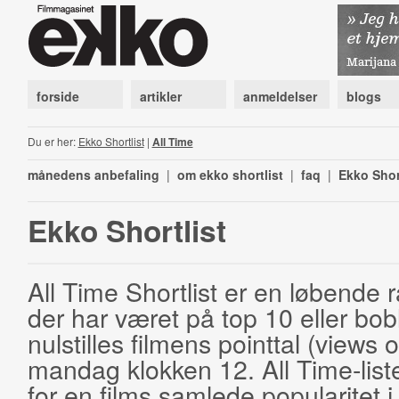
forside
artikler
anmeldelser
blogs
Du er her:
Ekko Shortlist
|
All Time
månedens anbefaling
|
om ekko shortlist
|
faq
|
Ekko Shor
Ekko Shortlist
All Time Shortlist er en løbende ra
der har været på top 10 eller bobl
nulstilles filmens pointtal (views 
mandag klokken 12. All Time-list
for en films samlede popularitet i 