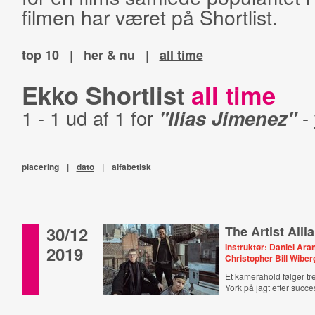
filmen har været på Shortlist.
top 10
|
her & nu
|
all time
Ekko Shortlist
all time
1 - 1 ud af 1 for
"Ilias Jimenez"
-
placering
|
dato
|
alfabetisk
30/12
The Artist Alli
Instruktør: Daniel Ar
2019
Christopher Bill Wiber
Et kamerahold følger t
York på jagt efter succe