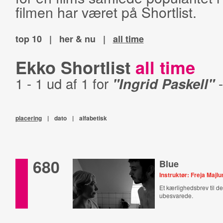
filmen har været på Shortlist.
top 10
|
her & nu
|
all time
Ekko Shortlist
all time
1 - 1 ud af 1 for
"Ingrid Paskell"
placering
|
dato
|
alfabetisk
680
Blue
Instruktør: Freja Majl
Et kærlighedsbrev til de
ubesvarede.