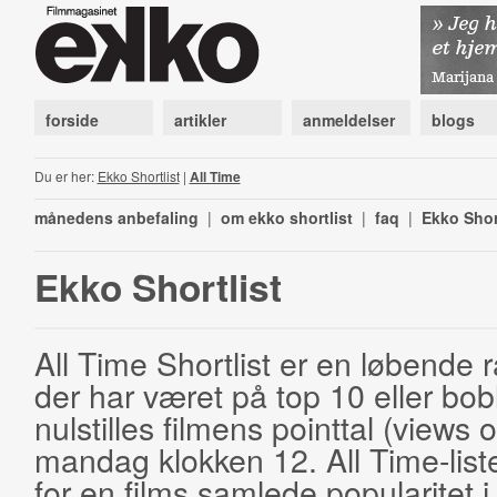
forside
artikler
anmeldelser
blogs
Du er her:
Ekko Shortlist
|
All Time
månedens anbefaling
|
om ekko shortlist
|
faq
|
Ekko Shor
Ekko Shortlist
All Time Shortlist er en løbende ra
der har været på top 10 eller bobl
nulstilles filmens pointtal (views 
mandag klokken 12. All Time-list
for en films samlede popularitet i 