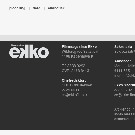
placering
|
dato
|
alfabetisk
Filmmagasinet Ekko
Sekretariat:
Wildersgade 32, 2. sal
Sekretariat@
1408 København K
Annoncer:
Tlf. 8838 9292
Merete Hell
CVR. 3468 8443
6111 5851
merete@ekko
Chefredaktør:
Claus Christensen
Ekko Shortli
2729 0011
8838 9292
cc@ekkofilm.dk
cc@ekkofilm
Artikler og i
indekseres u
distribueres