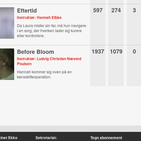
597
274
3
Eftertid
Instruktør: Hannah Elbke
Da Laura mister sin far, må hun navigere
i en sorg, der hverken lader sig kurere
eller kontrollere.
1937
1079
0
Before Bloom
Instruktør: Ludvig Christian Næsted
Poulsen
Hannah kommer sig oven på en
kønsskifteoperation.
inet Ekko
Sekretariat:
Tegn abonnement