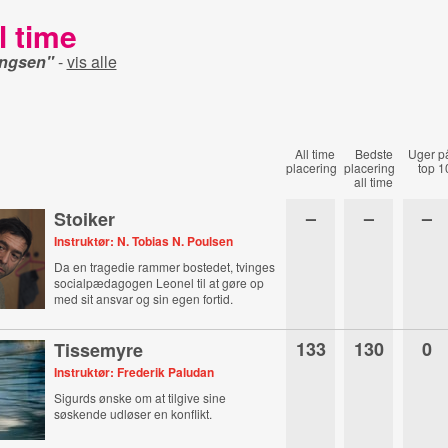
l time
ingsen"
-
vis alle
All time
Bedste
Uger p
placering
placering
top 1
all time
–
–
–
Stoiker
Instruktør: N. Tobias N. Poulsen
Da en tragedie rammer bostedet, tvinges
socialpædagogen Leonel til at gøre op
med sit ansvar og sin egen fortid.
133
130
0
Tissemyre
Instruktør: Frederik Paludan
Sigurds ønske om at tilgive sine
søskende udløser en konflikt.