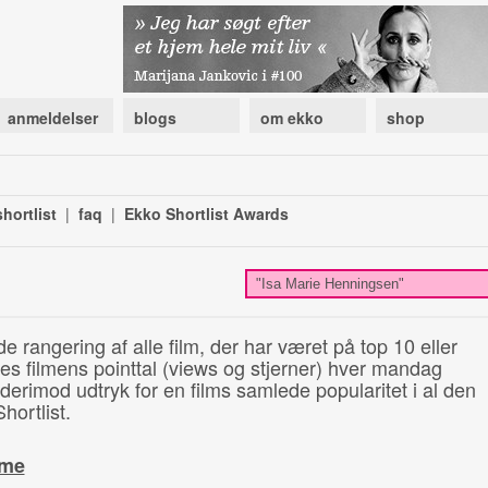
anmeldelser
blogs
om ekko
shop
hortlist
|
faq
|
Ekko Shortlist Awards
de rangering af alle film, der har været på top 10 eller
illes filmens pointtal (views og stjerner) hver mandag
 derimod udtryk for en films samlede popularitet i al den
hortlist.
ime