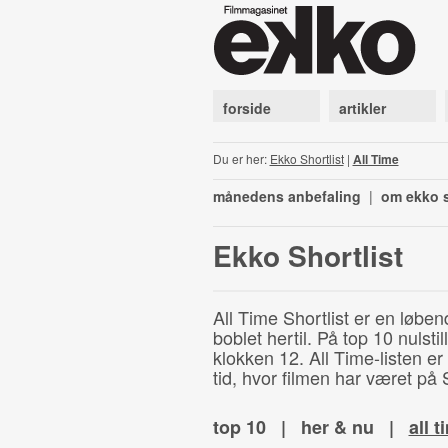
forside
artikler
Du er her:
Ekko Shortlist
|
All Time
månedens anbefaling
|
om ekko s
Ekko Shortlist
All Time Shortlist er en løben
boblet hertil. På top 10 nulst
klokken 12. All Time-listen er
tid, hvor filmen har været på S
top 10
|
her & nu
|
all t