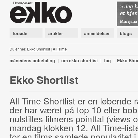
forside
artikler
anmeldelser
blogs
Du er her:
Ekko Shortlist
|
All Time
månedens anbefaling
|
om ekko shortlist
|
faq
|
Ekko Shor
Ekko Shortlist
All Time Shortlist er en løbende ra
der har været på top 10 eller bobl
nulstilles filmens pointtal (views 
mandag klokken 12. All Time-list
for en films samlede popularitet i 