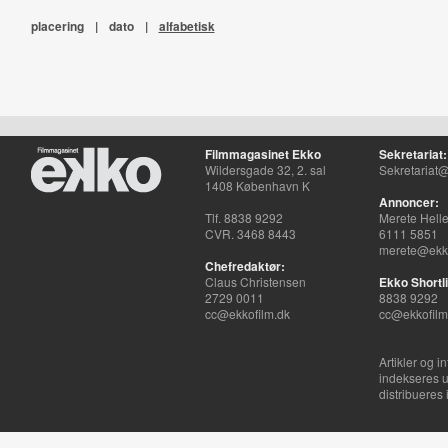
placering
|
dato
|
alfabetisk
Filmmagasinet Ekko
Sekretariat:
Wildersgade 32, 2. sal
Sekretariat@
1408 København K
Annoncer:
Tlf. 8838 9292
Merete Hell
CVR. 3468 8443
6111 5851
merete@ekko
Chefredaktør:
Claus Christensen
Ekko Shortli
2729 0011
8838 9292
cc@ekkofilm.dk
cc@ekkofilm
Artikler og i
indekseres u
distribueres