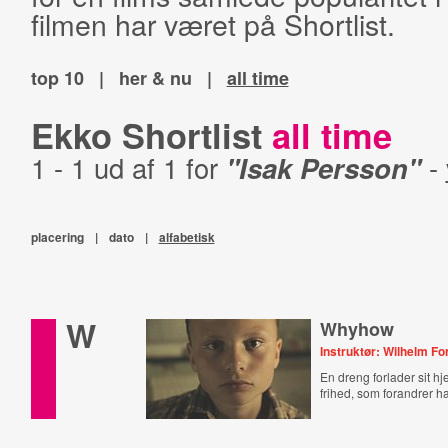
filmen har været på Shortlist.
top 10
|
her & nu
|
all time
Ekko Shortlist
all time
1 - 1 ud af 1 for
"Isak Persson"
-
placering
|
dato
|
alfabetisk
W
Whyhow
Instruktør: Wilhelm F
En dreng forlader sit h
frihed, som forandrer h