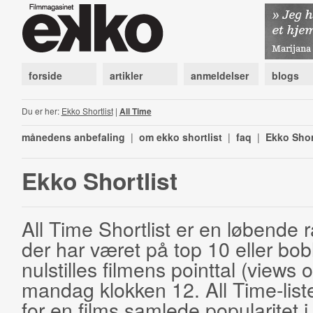
forside
artikler
anmeldelser
blogs
Du er her:
Ekko Shortlist
|
All Time
månedens anbefaling
|
om ekko shortlist
|
faq
|
Ekko Shor
Ekko Shortlist
All Time Shortlist er en løbende ra
der har været på top 10 eller bobl
nulstilles filmens pointtal (views 
mandag klokken 12. All Time-list
for en films samlede popularitet i 