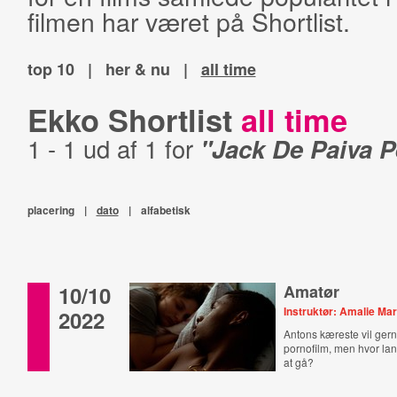
filmen har været på Shortlist.
top 10
|
her & nu
|
all time
Ekko Shortlist
all time
1 - 1 ud af 1 for
"Jack De Paiva 
placering
|
dato
|
alfabetisk
10/10
Amatør
Instruktør: Amalie Mar
2022
Antons kæreste vil ger
pornofilm, men hvor langt
at gå?