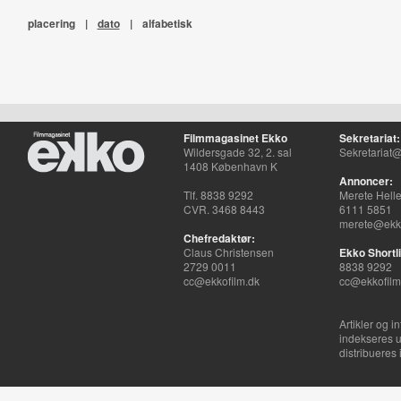
placering
|
dato
|
alfabetisk
Filmmagasinet Ekko
Sekretariat:
Wildersgade 32, 2. sal
Sekretariat@
1408 København K
Annoncer:
Tlf. 8838 9292
Merete Hell
CVR. 3468 8443
6111 5851
merete@ekko
Chefredaktør:
Claus Christensen
Ekko Shortli
2729 0011
8838 9292
cc@ekkofilm.dk
cc@ekkofilm
Artikler og i
indekseres u
distribueres