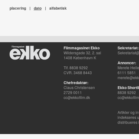
placering
|
dato
|
alfabetisk
Filmmagasinet Ekko
Sekretariat:
Wildersgade 32, 2. sal
Sekretariat@
1408 København K
Annoncer:
Tlf. 8838 9292
Merete Hell
CVR. 3468 8443
6111 5851
merete@ekko
Chefredaktør:
Claus Christensen
Ekko Shortli
2729 0011
8838 9292
cc@ekkofilm.dk
cc@ekkofilm
Artikler og i
indekseres u
distribueres