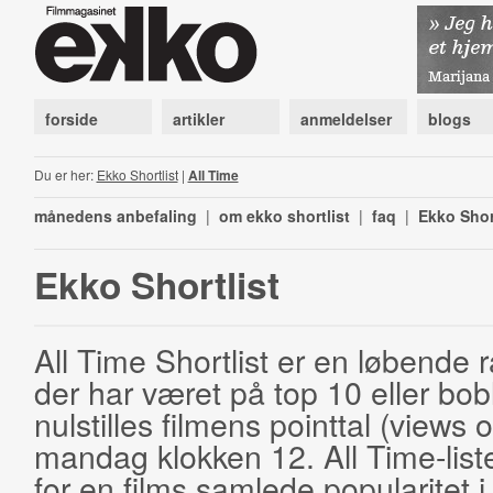
forside
artikler
anmeldelser
blogs
Du er her:
Ekko Shortlist
|
All Time
månedens anbefaling
|
om ekko shortlist
|
faq
|
Ekko Shor
Ekko Shortlist
All Time Shortlist er en løbende ra
der har været på top 10 eller bobl
nulstilles filmens pointtal (views 
mandag klokken 12. All Time-list
for en films samlede popularitet i 