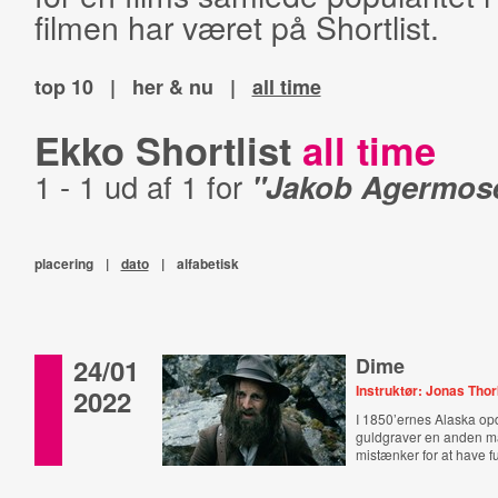
filmen har været på Shortlist.
top 10
|
her & nu
|
all time
Ekko Shortlist
all time
1 - 1 ud af 1 for
"Jakob Agermos
placering
|
dato
|
alfabetisk
24/01
Dime
Instruktør: Jonas Thor
2022
I 1850’ernes Alaska o
guldgraver en anden 
mistænker for at have f