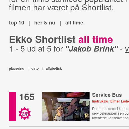
filmen har været på Shortlist.
top 10
|
her & nu
|
all time
Ekko Shortlist
all time
1 - 5 ud af 5 for
"Jakob Brink"
-
v
placering
|
dato
|
alfabetisk
165
Service Bus
Instruktør: Elmer Lød
Da en rejsende i kedso
serviceknappen i en bus
Vinder
2025
uventede konsekvenser