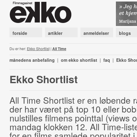
forside
artikler
anmeldelser
blogs
Du er her:
Ekko Shortlist
|
All Time
månedens anbefaling
|
om ekko shortlist
|
faq
|
Ekko Shor
Ekko Shortlist
All Time Shortlist er en løbende ra
der har været på top 10 eller bobl
nulstilles filmens pointtal (views 
mandag klokken 12. All Time-list
for en films samlede popularitet i 