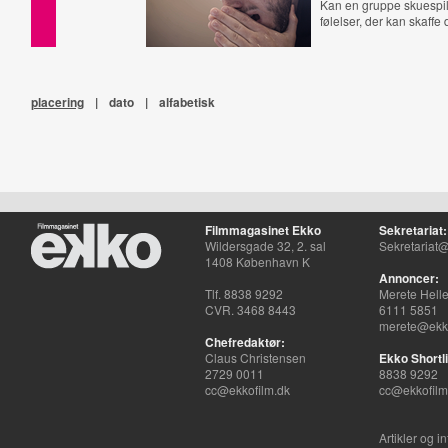
Kan en gruppe skuespil
følelser, der kan skaffe
placering
|
dato
|
alfabetisk
Filmmagasinet Ekko
Sekretariat:
Wildersgade 32, 2. sal
Sekretariat@
1408 København K
Annoncer:
Tlf. 8838 9292
Merete Hell
CVR. 3468 8443
6111 5851
merete@ekko
Chefredaktør:
Claus Christensen
Ekko Shortli
2729 0011
8838 9292
cc@ekkofilm.dk
cc@ekkofilm
Artikler og i