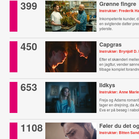
399
Grønne fingre
Instruktør: Frederik 
Inkompetente kunder, d
en svigtende datter pres
yderste.
450
Capgras
Instruktør: Brynjolf D
Efter et skænderi melle
en jagttur, vender søn
tilbage komplet forandre
653
Ildkys
Instruktør: Anne Mari
Freja og Adams romantis
tager en drejning, da 
Eva er på besøg i nabo
1108
Føler du det o
Instruktør: Bitten Sa