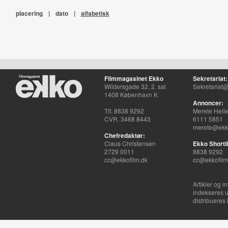
placering
|
dato
|
alfabetisk
Filmmagasinet Ekko
Sekretariat:
Wildersgade 32, 2. sal
Sekretariat@
1408 København K
Annoncer:
Tlf. 8838 9292
Merete Hell
CVR. 3468 8443
6111 5851
merete@ekko
Chefredaktør:
Claus Christensen
Ekko Shortli
2729 0011
8838 9292
cc@ekkofilm.dk
cc@ekkofilm
Artikler og i
indekseres u
distribueres