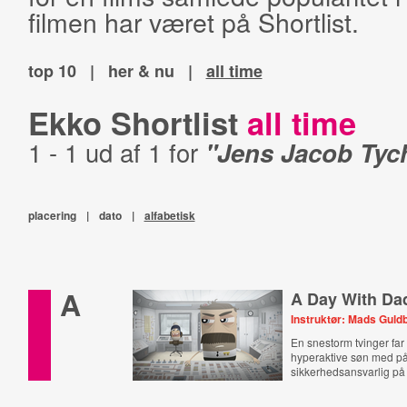
filmen har været på Shortlist.
top 10
|
her & nu
|
all time
Ekko Shortlist
all time
1 - 1 ud af 1 for
"Jens Jacob Tyc
placering
|
dato
|
alfabetisk
A
A Day With Da
Instruktør: Mads Guld
En snestorm tvinger far t
hyperaktive søn med på
sikkerhedsansvarlig på 