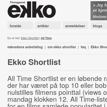
forside
artikler
anmeldelser
blogs
Du er her:
Ekko Shortlist
|
All Time
månedens anbefaling
|
om ekko shortlist
|
faq
|
Ekko Shor
Ekko Shortlist
All Time Shortlist er en løbende ra
der har været på top 10 eller bobl
nulstilles filmens pointtal (views 
mandag klokken 12. All Time-list
for en films samlede popularitet i 