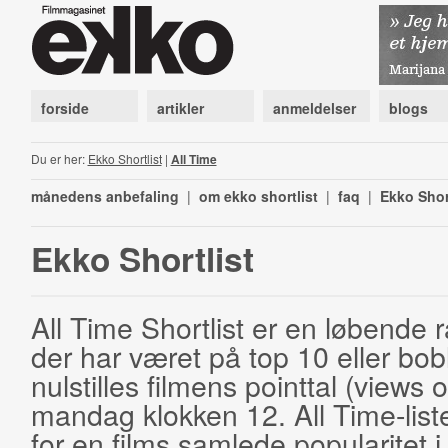
forside
artikler
anmeldelser
blogs
Du er her:
Ekko Shortlist
|
All Time
månedens anbefaling
|
om ekko shortlist
|
faq
|
Ekko Shor
Ekko Shortlist
All Time Shortlist er en løbende ra
der har været på top 10 eller bobl
nulstilles filmens pointtal (views 
mandag klokken 12. All Time-list
for en films samlede popularitet i 