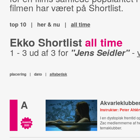
filmen har været på Shortlist.
top 10
|
her & nu
|
all time
Ekko Shortlist
all time
1 - 3 ud af 3 for
"Jens Seidler"
-
placering
|
dato
|
alfabetisk
A
Akvarieklubbe
Instruktør: Peter Ahlé
I en dystopisk fremtid o
Zac medlemmerne af 
Awards
2020
temaklubber.