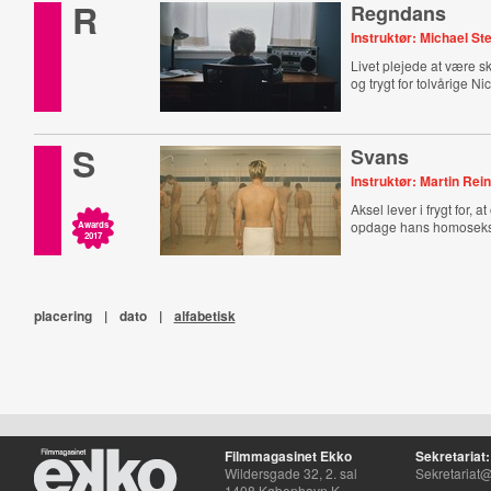
R
Regndans
Instruktør: Michael St
Livet plejede at være 
og trygt for tolvårige Ni
S
Svans
Instruktør: Martin Rei
Aksel lever i frygt for,
opdage hans homoseksu
Awards
2017
placering
|
dato
|
alfabetisk
Filmmagasinet Ekko
Sekretariat:
Wildersgade 32, 2. sal
Sekretariat@
1408 København K