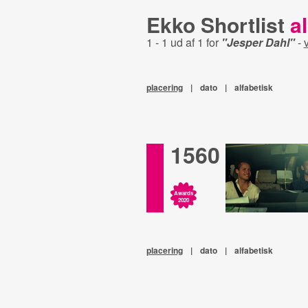
Ekko Shortlist
al
1 - 1 ud af 1 for
"Jesper Dahl"
-
v
placering
|
dato
|
alfabetisk
1560
Awards
2020
placering
|
dato
|
alfabetisk