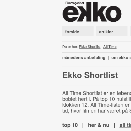
forside
artikler
Du er her:
Ekko Shortlist
|
All Time
månedens anbefaling
|
om ekko s
Ekko Shortlist
All Time Shortlist er en løben
boblet hertil. På top 10 nulst
klokken 12. All Time-listen er
tid, hvor filmen har været på S
top 10
|
her & nu
|
all t