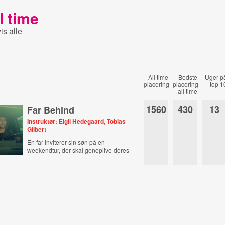
l time
is alle
All time
Bedste
Uger p
placering
placering
top 1
all time
1560
430
13
Far Behind
Instruktør: Eigil Hedegaard, Tobias
Gilbert
En far inviterer sin søn på en
weekendtur, der skal genoplive deres
forhold.