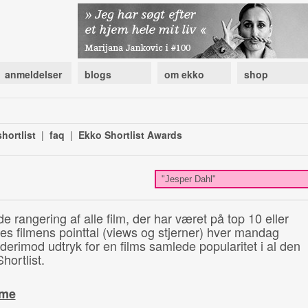
anmeldelser
blogs
om ekko
shop
hortlist
|
faq
|
Ekko Shortlist Awards
de rangering af alle film, der har været på top 10 eller
illes filmens pointtal (views og stjerner) hver mandag
 derimod udtryk for en films samlede popularitet i al den
hortlist.
ime