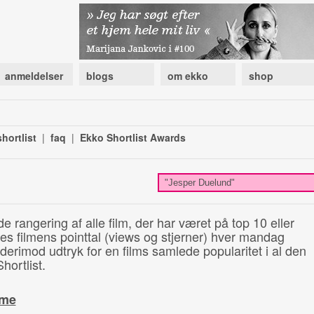
anmeldelser
blogs
om ekko
shop
hortlist
|
faq
|
Ekko Shortlist Awards
de rangering af alle film, der har været på top 10 eller
illes filmens pointtal (views og stjerner) hver mandag
 derimod udtryk for en films samlede popularitet i al den
hortlist.
ime