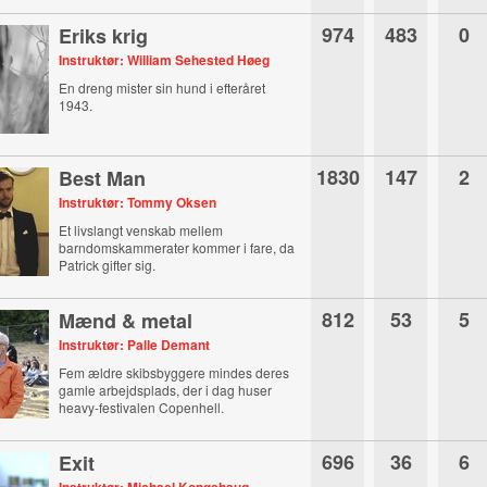
974
483
0
Eriks krig
Instruktør: William Sehested Høeg
En dreng mister sin hund i efteråret
1943.
1830
147
2
Best Man
Instruktør: Tommy Oksen
Et livslangt venskab mellem
barndomskammerater kommer i fare, da
Patrick gifter sig.
812
53
5
Mænd & metal
Instruktør: Palle Demant
Fem ældre skibsbyggere mindes deres
gamle arbejdsplads, der i dag huser
heavy-festivalen Copenhell.
696
36
6
Exit