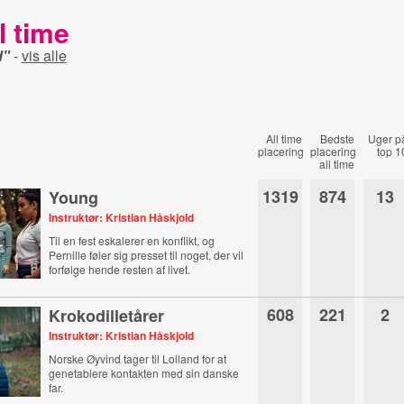
l time
d"
-
vis alle
All time
Bedste
Uger p
placering
placering
top 1
all time
1319
874
13
Young
Instruktør: Kristian Håskjold
Til en fest eskalerer en konflikt, og
Pernille føler sig presset til noget, der vil
forfølge hende resten af livet.
608
221
2
Krokodilletårer
Instruktør: Kristian Håskjold
Norske Øyvind tager til Lolland for at
genetablere kontakten med sin danske
far.