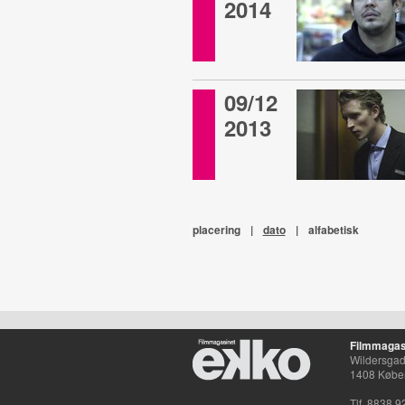
2014
09/12
2013
placering
|
dato
|
alfabetisk
Filmmagas
Wildersgade
1408 Købe
Tlf. 8838 9