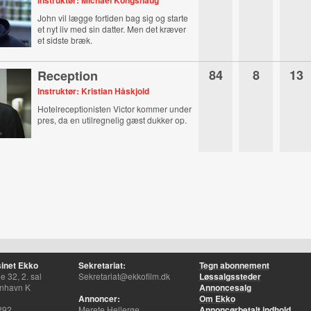
Instruktør: Michael Kongshaug
John vil lægge fortiden bag sig og starte
et nyt liv med sin datter. Men det kræver
et sidste bræk.
84
8
13
Reception
Instruktør: Kristian Håskjold
Hotelreceptionisten Victor kommer under
pres, da en utilregnelig gæst dukker op.
inet Ekko
Sekretariat:
Tegn abonnement
 32, 2. sal
Sekretariat@ekkofilm.dk
Løssalgssteder
nhavn K
Annoncesalg
Annoncer:
Om Ekko
292
Merete Hellerøe
Annoncørbetalt indhold