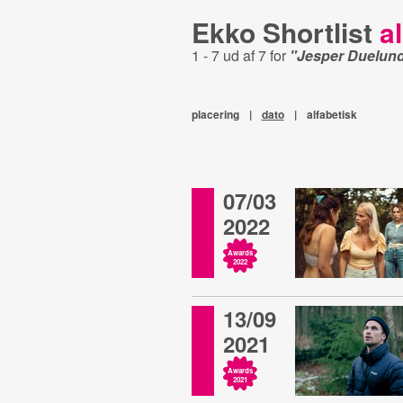
Ekko Shortlist
al
1 - 7 ud af 7 for
"Jesper Duelun
placering
|
dato
|
alfabetisk
07/03
2022
Awards
2022
13/09
2021
Awards
2021