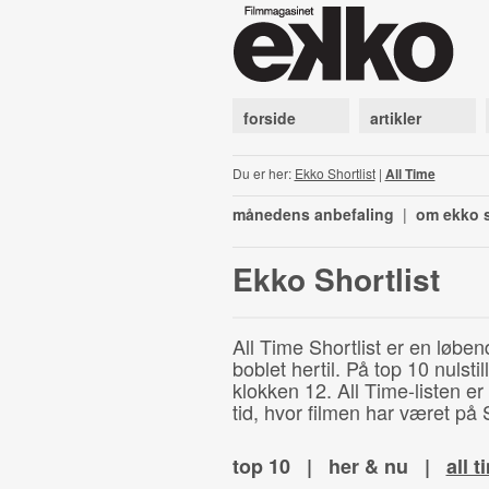
forside
artikler
Du er her:
Ekko Shortlist
|
All Time
månedens anbefaling
|
om ekko s
Ekko Shortlist
All Time Shortlist er en løben
boblet hertil. På top 10 nulst
klokken 12. All Time-listen er
tid, hvor filmen har været på S
top 10
|
her & nu
|
all t