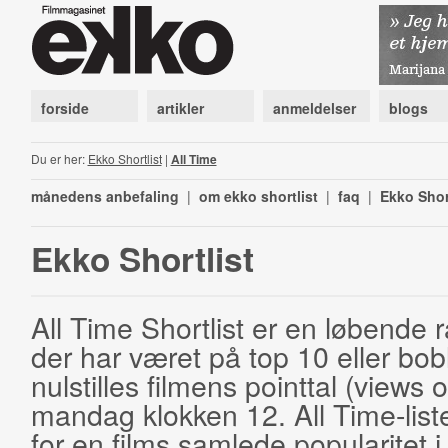
forside
artikler
anmeldelser
blogs
Du er her:
Ekko Shortlist
|
All Time
månedens anbefaling
|
om ekko shortlist
|
faq
|
Ekko Shor
Ekko Shortlist
All Time Shortlist er en løbende ra
der har været på top 10 eller bobl
nulstilles filmens pointtal (views 
mandag klokken 12. All Time-list
for en films samlede popularitet i 