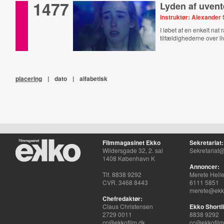
1477
Lyden af uvent
Instruktør: Alexande
I løbet af en enkelt nat 
tilfældighederne over li
placering
|
dato
|
alfabetisk
Filmmagasinet Ekko
Sekretariat:
Wildersgade 32, 2. sal
Sekretariat@
1408 København K
Annoncer:
Tlf. 8838 9292
Merete Hell
CVR. 3468 8443
6111 5851
merete@ekko
Chefredaktør:
Claus Christensen
Ekko Shortli
2729 0011
8838 9292
cc@ekkofilm.dk
cc@ekkofilm