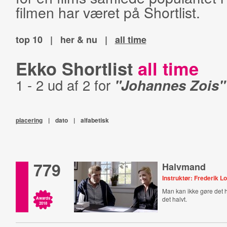
filmen har været på Shortlist.
top 10
|
her & nu
|
all time
Ekko Shortlist
all time
1 - 2 ud af 2 for
"Johannes Zois"
placering
|
dato
|
alfabetisk
779
Halvmand
Instruktør: Frederik Lo
Man kan ikke gøre det 
det halvt.
Awards
2018