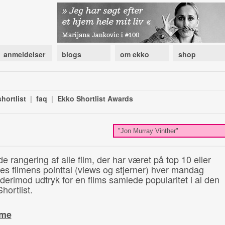
anmeldelser
blogs
om ekko
shop
hortlist
|
faq
|
Ekko Shortlist Awards
de rangering af alle film, der har været på top 10 eller
illes filmens pointtal (views og stjerner) hver mandag
 derimod udtryk for en films samlede popularitet i al den
hortlist.
ime