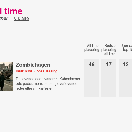
l time
ther"
-
vis alle
All time
Bedste
Uger p
placering
placering
top 1
all time
46
17
13
Zombiehagen
Instruktør: Jonas Ussing
De levende døde vandrer i Københavns
øde gader, mens en enlig overlevende
leder efter sin kæreste.