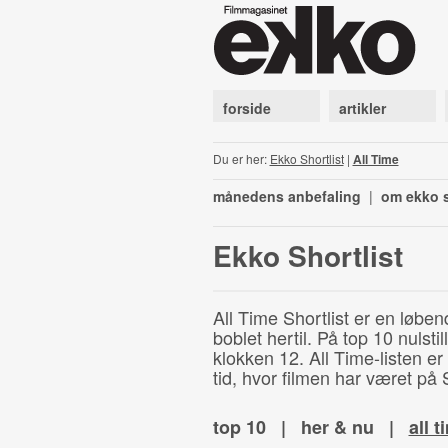
forside
artikler
Du er her:
Ekko Shortlist
|
All Time
månedens anbefaling
|
om ekko s
Ekko Shortlist
All Time Shortlist er en løben
boblet hertil. På top 10 nulst
klokken 12. All Time-listen er
tid, hvor filmen har været på S
top 10
|
her & nu
|
all t