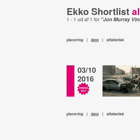
Ekko Shortlist
al
1 - 1 ud af 1 for
"Jon Murray Vin
placering
|
dato
|
alfabetisk
03/10
2016
Awards
2017
placering
|
dato
|
alfabetisk