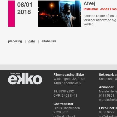
08/01
Afvej
Instruktør: Jonas Fros
2018
Fortiden kalder på en
forsøger at bevæge sig 
verden.
placering
|
dato
|
alfabetisk
Filmmagasinet Ekko
Sekretariat:
Wildersgade 32, 2. sal
Sekretariat@
1408 København K
Annoncer:
Tlf. 8838 9292
Merete Hell
CVR. 3468 8443
6111 5851
merete@ekko
Chefredaktør:
Claus Christensen
Ekko Shortli
2729 0011
8838 9292
cc@ekkofilm.dk
cc@ekkofilm