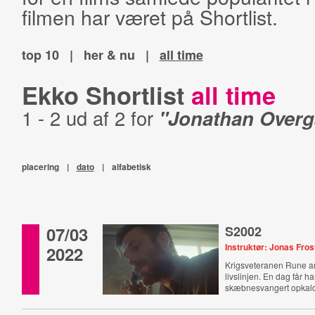
filmen har været på Shortlist.
top 10
|
her & nu
|
all time
Ekko Shortlist
all time
1 - 2 ud af 2 for
"Jonathan Over
placering
|
dato
|
alfabetisk
07/03
S2002
Instruktør: Jonas Fros
2022
Krigsveteranen Rune a
livslinjen. En dag får ha
skæbnesvangert opkal