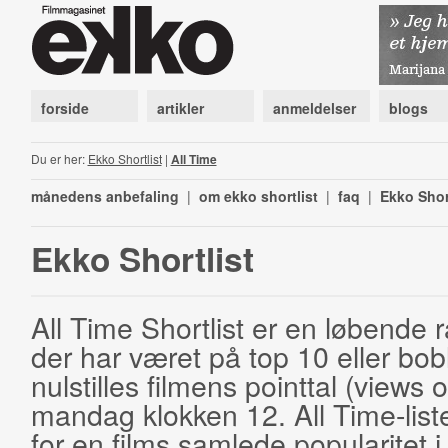
forside
artikler
anmeldelser
blogs
Du er her:
Ekko Shortlist
|
All Time
månedens anbefaling
|
om ekko shortlist
|
faq
|
Ekko Shor
Ekko Shortlist
All Time Shortlist er en løbende ra
der har været på top 10 eller bobl
nulstilles filmens pointtal (views 
mandag klokken 12. All Time-list
for en films samlede popularitet i 