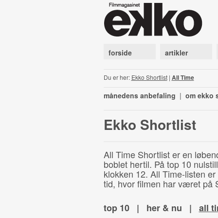
forside
artikler
Du er her:
Ekko Shortlist
|
All Time
månedens anbefaling
|
om ekko s
Ekko Shortlist
All Time Shortlist er en løben
boblet hertil. På top 10 nulst
klokken 12. All Time-listen er
tid, hvor filmen har været på S
top 10
|
her & nu
|
all t