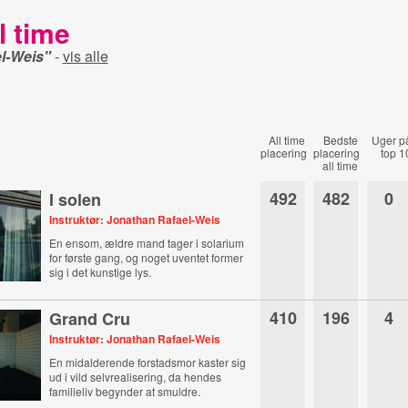
l time
l-Weis"
-
vis alle
All time
Bedste
Uger p
placering
placering
top 1
all time
492
482
0
I solen
Instruktør: Jonathan Rafael-Weis
En ensom, ældre mand tager i solarium
for første gang, og noget uventet former
sig i det kunstige lys.
410
196
4
Grand Cru
Instruktør: Jonathan Rafael-Weis
En midalderende forstadsmor kaster sig
ud i vild selvrealisering, da hendes
familieliv begynder at smuldre.