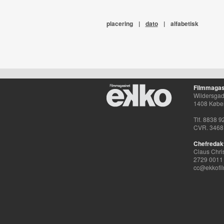
placering
|
dato
|
alfabetisk
Filmmagas
Wildersgade
1408 Købe
Tlf. 8838 9
CVR. 3468
Chefredak
Claus Chri
2729 0011
cc@ekkofil