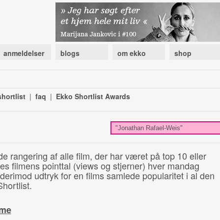
anmeldelser
blogs
om ekko
shop
hortlist
|
faq
|
Ekko Shortlist Awards
de rangering af alle film, der har været på top 10 eller
illes filmens pointtal (views og stjerner) hver mandag
 derimod udtryk for en films samlede popularitet i al den
hortlist.
ime