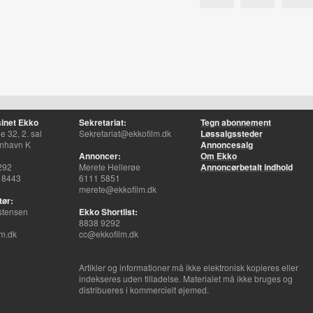
inet Ekko
Sekretariat:
Tegn abonnement
 32, 2. sal
Sekretariat@ekkofilm.dk
Løssalgssteder
nhavn K
Annoncesalg
Annoncer:
Om Ekko
292
Merete Hellerøe
Annoncørbetalt indhold
 8443
6111 5851
merete@ekkofilm.dk
tør:
stensen
Ekko Shortlist:
8838 9292
m.dk
cc@ekkofilm.dk
Artikler og informationer må ikke elektronisk kopieres eller
indekseres uden tilladelse. Materialet må ikke bruges og
distribueres i kommercielt øjemed.