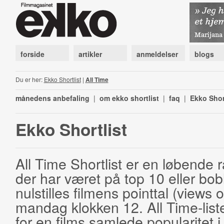
forside
artikler
anmeldelser
blogs
Du er her:
Ekko Shortlist
|
All Time
månedens anbefaling
|
om ekko shortlist
|
faq
|
Ekko Shor
Ekko Shortlist
All Time Shortlist er en løbende ra
der har været på top 10 eller bobl
nulstilles filmens pointtal (views 
mandag klokken 12. All Time-list
for en films samlede popularitet i 