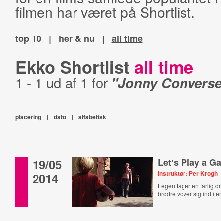
filmen har været på Shortlist.
top 10
|
her & nu
|
all time
Ekko Shortlist
all time
1 - 1 ud af 1 for
"Jonny Converse
placering
|
dato
|
alfabetisk
19/05
Letʼs Play a G
Instruktør: Per Krogh
2014
Legen tager en farlig dr
brødre vover sig ind i e