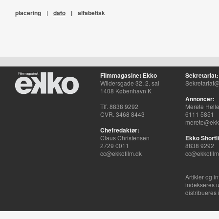
placering
|
dato
|
alfabetisk
Filmmagasinet Ekko
Sekretariat:
Wildersgade 32, 2. sal
Sekretariat@
1408 København K
Annoncer:
Tlf. 8838 9292
Merete Hell
CVR. 3468 8443
6111 5851
merete@ekko
Chefredaktør:
Claus Christensen
Ekko Shortli
2729 0011
8838 9292
cc@ekkofilm.dk
cc@ekkofilm
Artikler og i
indekseres u
distribueres