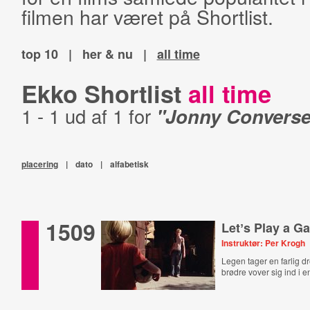
filmen har været på Shortlist.
top 10
|
her & nu
|
all time
Ekko Shortlist
all time
1 - 1 ud af 1 for
"Jonny Converse
placering
|
dato
|
alfabetisk
1509
Letʼs Play a G
Instruktør: Per Krogh
Legen tager en farlig dr
brødre vover sig ind i e