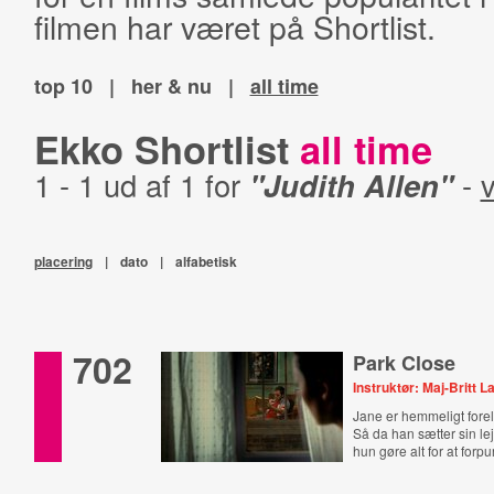
filmen har været på Shortlist.
top 10
|
her & nu
|
all time
Ekko Shortlist
all time
1 - 1 ud af 1 for
"Judith Allen"
-
v
placering
|
dato
|
alfabetisk
702
Park Close
Instruktør: Maj-Britt L
Jane er hemmeligt forel
Så da han sætter sin lej
hun gøre alt for at forpu