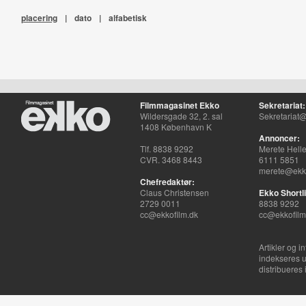
placering
|
dato
|
alfabetisk
Filmmagasinet Ekko
Sekretariat:
Wildersgade 32, 2. sal
Sekretariat@
1408 København K
Annoncer:
Tlf. 8838 9292
Merete Hell
CVR. 3468 8443
6111 5851
merete@ekko
Chefredaktør:
Claus Christensen
Ekko Shortli
2729 0011
8838 9292
cc@ekkofilm.dk
cc@ekkofilm
Artikler og i
indekseres u
distribueres