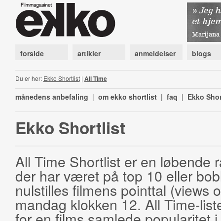
forside
artikler
anmeldelser
blogs
Du er her:
Ekko Shortlist
|
All Time
månedens anbefaling
|
om ekko shortlist
|
faq
|
Ekko Shor
Ekko Shortlist
All Time Shortlist er en løbende ra
der har været på top 10 eller bobl
nulstilles filmens pointtal (views 
mandag klokken 12. All Time-list
for en films samlede popularitet i 