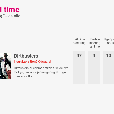
l time
ng"
-
vis alle
All time
Bedste
Uger p
placering
placering
top 1
all time
47
4
13
Dirtbusters
Instruktør: René Odgaard
Dirtbusters er et broderskab af vilde fyre
fra Fyn, der ophøjer rengøring til noget,
man er stolt af.