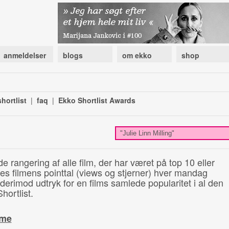
anmeldelser
blogs
om ekko
shop
hortlist
|
faq
|
Ekko Shortlist Awards
de rangering af alle film, der har været på top 10 eller
illes filmens pointtal (views og stjerner) hver mandag
 derimod udtryk for en films samlede popularitet i al den
hortlist.
ime