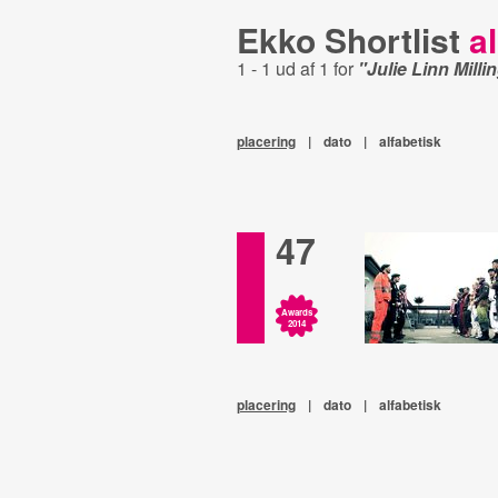
Ekko Shortlist
al
1 - 1 ud af 1 for
"Julie Linn Milli
placering
|
dato
|
alfabetisk
47
Awards
2014
placering
|
dato
|
alfabetisk