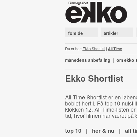
forside
artikler
Du er her:
Ekko Shortlist
|
All Time
månedens anbefaling
|
om ekko s
Ekko Shortlist
All Time Shortlist er en løben
boblet hertil. På top 10 nulst
klokken 12. All Time-listen er
tid, hvor filmen har været på S
top 10
|
her & nu
|
all t