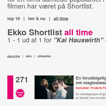
filmen har været på Shortlist.
top 10
|
her & nu
|
all time
Ekko Shortlist
all time
1 - 1 ud af 1 for
"Kai Hauswirth"
placering
|
dato
|
alfabetisk
271
En forudsigelig
om magtesløs
Instruktør: Frederik P
Awards
En mandegruppe vil ge
2025
en fremtid, hvor kvinde