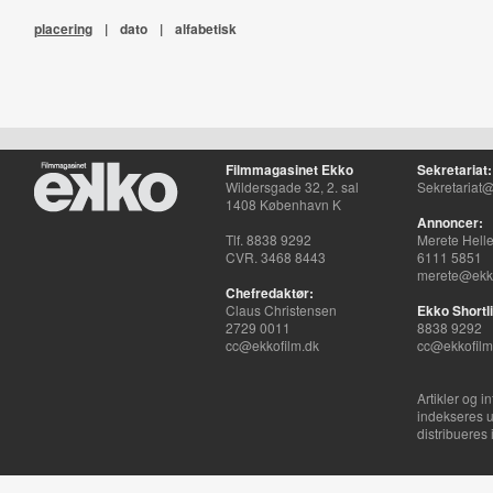
placering
|
dato
|
alfabetisk
Filmmagasinet Ekko
Sekretariat:
Wildersgade 32, 2. sal
Sekretariat@
1408 København K
Annoncer:
Tlf. 8838 9292
Merete Hell
CVR. 3468 8443
6111 5851
merete@ekko
Chefredaktør:
Claus Christensen
Ekko Shortli
2729 0011
8838 9292
cc@ekkofilm.dk
cc@ekkofilm
Artikler og i
indekseres u
distribueres