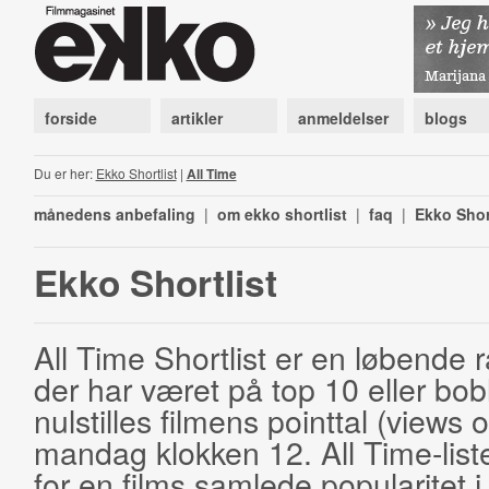
forside
artikler
anmeldelser
blogs
Du er her:
Ekko Shortlist
|
All Time
månedens anbefaling
|
om ekko shortlist
|
faq
|
Ekko Shor
Ekko Shortlist
All Time Shortlist er en løbende ra
der har været på top 10 eller bobl
nulstilles filmens pointtal (views 
mandag klokken 12. All Time-list
for en films samlede popularitet i 