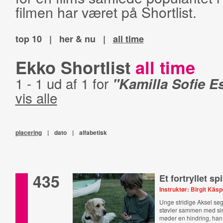
filmen har været på Shortlist.
top 10
|
her & nu
|
all time
Ekko Shortlist
all time
1 - 1 ud af 1 for
"Kamilla Sofie E
vis alle
placering
|
dato
|
alfabetisk
435
Et fortryllet spi
Instruktør: Birgit Käs
Unge stridige Aksel søg
støvler sammen med si
møder en hindring, han