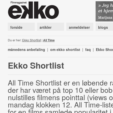
forside
artikler
anmeldelser
blogs
Du er her:
Ekko Shortlist
|
All Time
månedens anbefaling
|
om ekko shortlist
|
faq
|
Ekko Shor
Ekko Shortlist
All Time Shortlist er en løbende ra
der har været på top 10 eller bobl
nulstilles filmens pointtal (views 
mandag klokken 12. All Time-list
for en films samlede popularitet i 