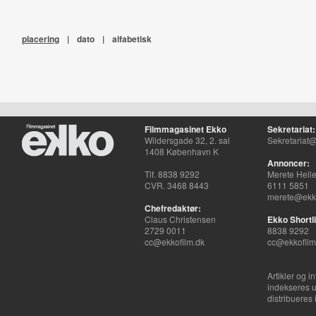
placering
|
dato
|
alfabetisk
Filmmagasinet Ekko
Sekretariat:
Wildersgade 32, 2. sal
Sekretariat@
1408 København K
Annoncer:
Tlf. 8838 9292
Merete Hell
CVR. 3468 8443
6111 5851
merete@ekko
Chefredaktør:
Claus Christensen
Ekko Shortli
2729 0011
8838 9292
cc@ekkofilm.dk
cc@ekkofilm
Artikler og i
indekseres u
distribueres