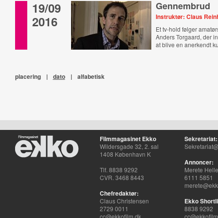
19/09
Gennembrud
Instruktør: Claus Rein
2016
Et tv-hold følger amatø
Anders Torgaard, der i
at blive en anerkendt k
placering
|
dato
|
alfabetisk
Filmmagasinet Ekko
Sekretariat:
Wildersgade 32, 2. sal
Sekretariat@
1408 København K
Annoncer:
Tlf. 8838 9292
Merete Hell
CVR. 3468 8443
6111 5851
merete@ekko
Chefredaktør:
Claus Christensen
Ekko Shortli
2729 0011
8838 9292
cc@ekkofilm.dk
cc@ekkofilm