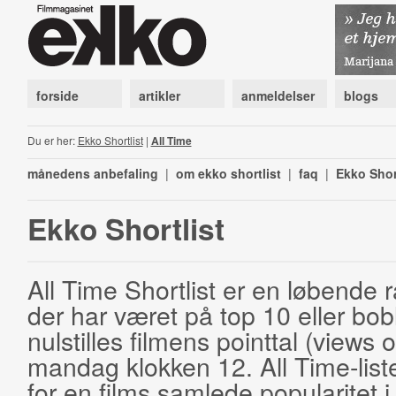
forside
artikler
anmeldelser
blogs
Du er her:
Ekko Shortlist
|
All Time
månedens anbefaling
|
om ekko shortlist
|
faq
|
Ekko Shor
Ekko Shortlist
All Time Shortlist er en løbende ra
der har været på top 10 eller bobl
nulstilles filmens pointtal (views 
mandag klokken 12. All Time-list
for en films samlede popularitet i 