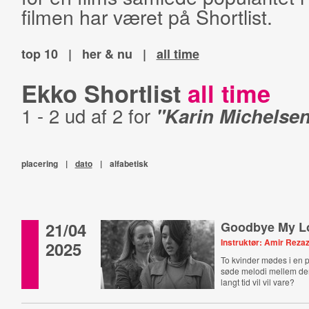
filmen har været på Shortlist.
top 10
|
her & nu
|
all time
Ekko Shortlist
all time
1 - 2 ud af 2 for
"Karin Michelse
placering
|
dato
|
alfabetisk
21/04
Goodbye My L
Instruktør: Amir Reza
2025
To kvinder mødes i en p
søde melodi mellem de
langt tid vil vil vare?