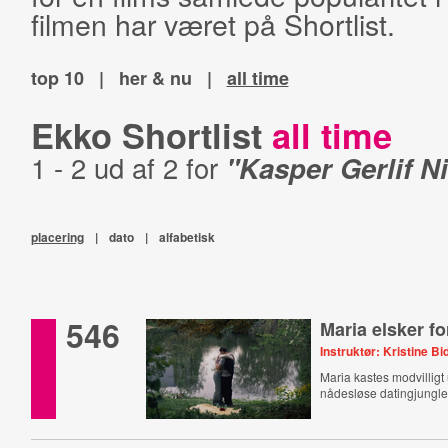
filmen har været på Shortlist.
top 10
|
her & nu
|
all time
Ekko Shortlist
all time
1 - 2 ud af 2 for
"Kasper Gerlif N
placering
|
dato
|
alfabetisk
546
Maria elsker f
Instruktør: Kristine Bi
Maria kastes modvillig
nådesløse datingjungle