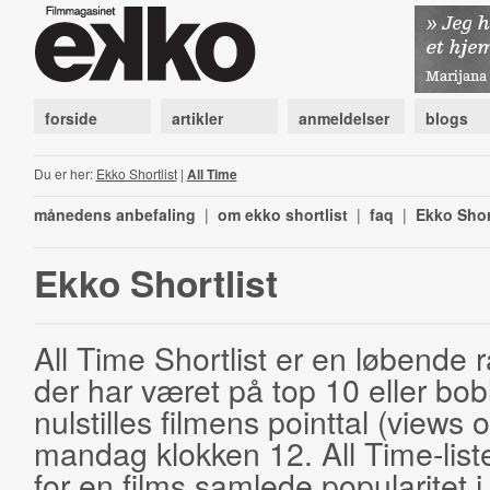
forside
artikler
anmeldelser
blogs
Du er her:
Ekko Shortlist
|
All Time
månedens anbefaling
|
om ekko shortlist
|
faq
|
Ekko Shor
Ekko Shortlist
All Time Shortlist er en løbende ra
der har været på top 10 eller bobl
nulstilles filmens pointtal (views 
mandag klokken 12. All Time-list
for en films samlede popularitet i 