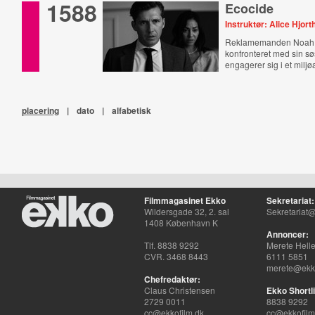
1588
Ecocide
Instruktør: Alice Hjort
Reklamemanden Noah 
konfronteret med sin sø
engagerer sig i et miljø
placering
|
dato
|
alfabetisk
Filmmagasinet Ekko
Sekretariat:
Wildersgade 32, 2. sal
Sekretariat@
1408 København K
Annoncer:
Tlf. 8838 9292
Merete Hell
CVR. 3468 8443
6111 5851
merete@ekko
Chefredaktør:
Claus Christensen
Ekko Shortli
2729 0011
8838 9292
cc@ekkofilm.dk
cc@ekkofilm