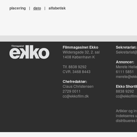
placering
|
dato
|
alfabetisk
Filmmagasinet Ekko
Sekretariat:
Wildersgade 32, 2. sal
Sekretariat@
1408 København K
Annoncer:
Tlf. 8838 9292
Merete Hell
CVR. 3468 8443
6111 5851
merete@ekko
Chefredaktør:
Claus Christensen
Ekko Shortli
2729 0011
8838 9292
cc@ekkofilm.dk
cc@ekkofilm
Artikler og i
indekseres u
distribueres