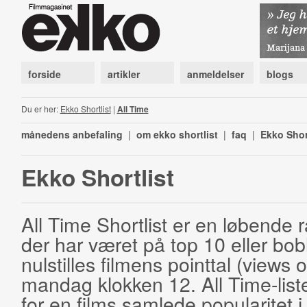
forside
artikler
anmeldelser
blogs
Du er her:
Ekko Shortlist
|
All Time
månedens anbefaling
|
om ekko shortlist
|
faq
|
Ekko Shor
Ekko Shortlist
All Time Shortlist er en løbende ra
der har været på top 10 eller bobl
nulstilles filmens pointtal (views 
mandag klokken 12. All Time-list
for en films samlede popularitet i 