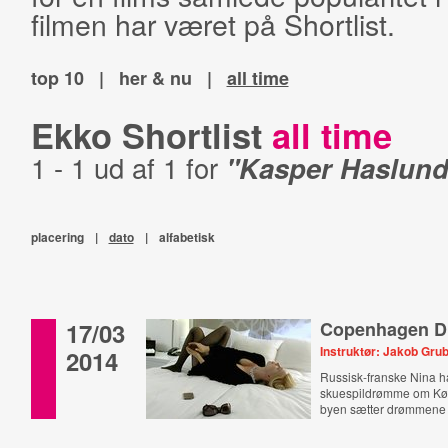
filmen har været på Shortlist.
top 10
|
her & nu
|
all time
Ekko Shortlist
all time
1 - 1 ud af 1 for
"Kasper Haslund
placering
|
dato
|
alfabetisk
17/03
Copenhagen D
Instruktør: Jakob Gr
2014
Russisk-franske Nina h
skuespildrømme om K
byen sætter drømmene 