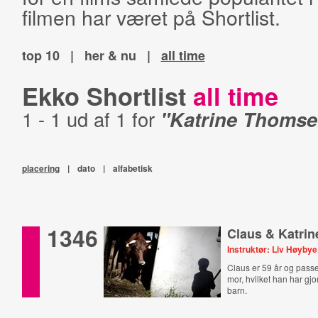
filmen har været på Shortlist.
top 10
|
her & nu
|
all time
Ekko Shortlist
all time
1 - 1 ud af 1 for
"Katrine Thomse
placering
|
dato
|
alfabetisk
1346
Claus & Katrin
Instruktør: Liv Høyby
Claus er 59 år og pass
mor, hvilket han har gjo
barn.