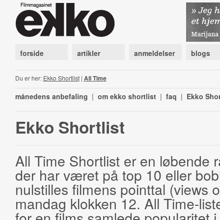
forside
artikler
anmeldelser
blogs
Du er her:
Ekko Shortlist
|
All Time
månedens anbefaling
|
om ekko shortlist
|
faq
|
Ekko Shor
Ekko Shortlist
All Time Shortlist er en løbende ra
der har været på top 10 eller bobl
nulstilles filmens pointtal (views 
mandag klokken 12. All Time-list
for en films samlede popularitet i 