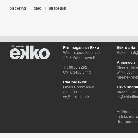
placering
|
dato
|
alfabetisk
Filmmagasinet Ekko
Sekretariat:
Wildersgade 32, 2. sal
Sekretariat@
1408 København K
Annoncer:
Tlf. 8838 9292
Merete Hell
CVR. 3468 8443
6111 5851
merete@ekko
Chefredaktør:
Claus Christensen
Ekko Shortli
2729 0011
8838 9292
cc@ekkofilm.dk
cc@ekkofilm
Artikler og i
indekseres u
distribueres