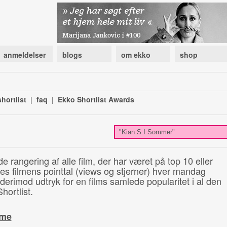
anmeldelser
blogs
om ekko
shop
hortlist
|
faq
|
Ekko Shortlist Awards
de rangering af alle film, der har været på top 10 eller
illes filmens pointtal (views og stjerner) hver mandag
 derimod udtryk for en films samlede popularitet i al den
hortlist.
ime