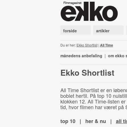
forside
artikler
Du er her:
Ekko Shortlist
|
All Time
månedens anbefaling
|
om ekko s
Ekko Shortlist
All Time Shortlist er en løben
boblet hertil. På top 10 nulst
klokken 12. All Time-listen er
tid, hvor filmen har været på S
top 10
|
her & nu
|
all t