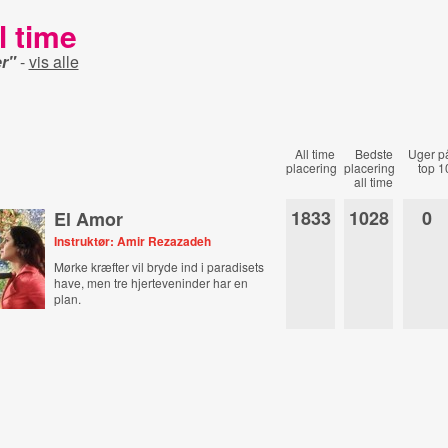
l time
r"
-
vis alle
All time
Bedste
Uger p
placering
placering
top 1
all time
1833
1028
0
El Amor
Instruktør: Amir Rezazadeh
Mørke kræfter vil bryde ind i paradisets
have, men tre hjerteveninder har en
plan.