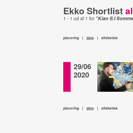
Ekko Shortlist
al
1 - 1 ud af 1 for
"Kian S.I Somme
placering
|
dato
|
alfabetisk
29/06
2020
placering
|
dato
|
alfabetisk