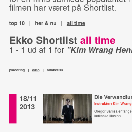
filmen har været på Shortlist.
top 10
|
her & nu
|
all time
Ekko Shortlist
all time
1 - 1 ud af 1 for
"Kim Wrang Henr
placering
|
dato
|
alfabetisk
18/11
Die Verwandlu
Instruktør: Kim Wrang
2013
Gregor Samsa er fanget
kafkaske illusion.