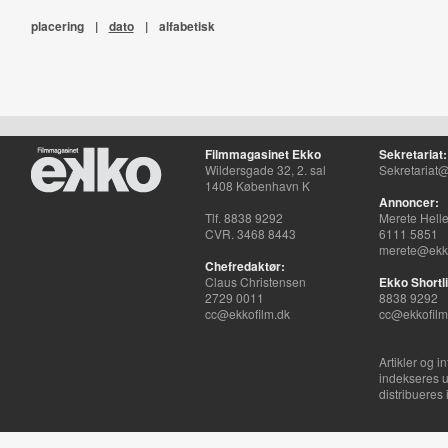
placering
|
dato
|
alfabetisk
Filmmagasinet Ekko
Sekretariat:
Wildersgade 32, 2. sal
Sekretariat@
1408 København K
Annoncer:
Tlf. 8838 9292
Merete Hell
CVR. 3468 8443
6111 5851
merete@ekko
Chefredaktør:
Claus Christensen
Ekko Shortli
2729 0011
8838 9292
cc@ekkofilm.dk
cc@ekkofilm
Artikler og i
indekseres u
distribueres