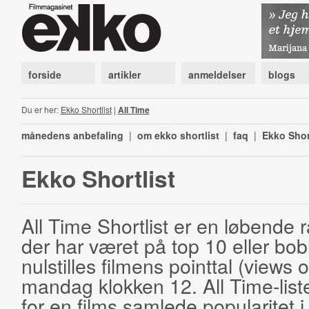
forside
artikler
anmeldelser
blogs
Du er her:
Ekko Shortlist
|
All Time
månedens anbefaling
|
om ekko shortlist
|
faq
|
Ekko Shor
Ekko Shortlist
All Time Shortlist er en løbende ra
der har været på top 10 eller bobl
nulstilles filmens pointtal (views 
mandag klokken 12. All Time-list
for en films samlede popularitet i 