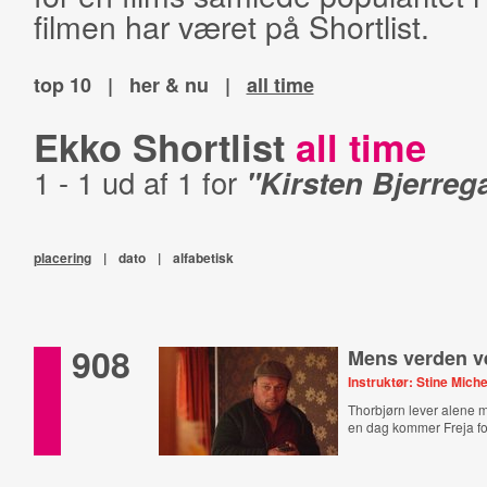
filmen har været på Shortlist.
top 10
|
her & nu
|
all time
Ekko Shortlist
all time
1 - 1 ud af 1 for
"Kirsten Bjerreg
placering
|
dato
|
alfabetisk
908
Mens verden v
Instruktør: Stine Mich
Thorbjørn lever alene 
en dag kommer Freja fo