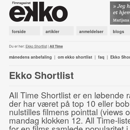
forside
artikler
anmeldelser
blogs
Du er her:
Ekko Shortlist
|
All Time
månedens anbefaling
|
om ekko shortlist
|
faq
|
Ekko Shor
Ekko Shortlist
All Time Shortlist er en løbende ra
der har været på top 10 eller bobl
nulstilles filmens pointtal (views 
mandag klokken 12. All Time-list
for en films samlede popularitet i 