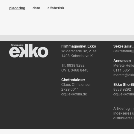
placering
|
dato
|
alfabetisk
Filmmagasinet Ekko
Sekretariat:
Wildersgade 32, 2. sal
Sekretariat@
1408 København K
Annoncer:
Tlf. 8838 9292
Merete Hell
CVR. 3468 8443
6111 5851
merete@ekko
Chefredaktør:
Claus Christensen
Ekko Shortli
2729 0011
8838 9292
cc@ekkofilm.dk
cc@ekkofilm
Artikler og i
indekseres u
distribueres