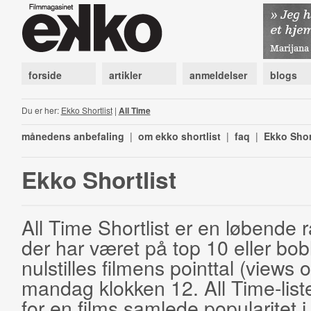
forside
artikler
anmeldelser
blogs
Du er her:
Ekko Shortlist
|
All Time
månedens anbefaling
|
om ekko shortlist
|
faq
|
Ekko Shor
Ekko Shortlist
All Time Shortlist er en løbende ra
der har været på top 10 eller bobl
nulstilles filmens pointtal (views 
mandag klokken 12. All Time-list
for en films samlede popularitet i 