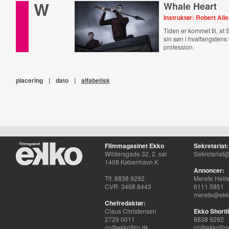
W
Whale Heart
Instruktør: Robert All
Tiden er kommet til, at 
sin søn i hvalfangstens
profession.
placering
|
dato
|
alfabetisk
Filmmagasinet Ekko
Sekretariat:
Wildersgade 32, 2. sal
Sekretariat@
1408 København K
Annoncer:
Tlf. 8838 9292
Merete Hell
CVR. 3468 8443
6111 5851
merete@ekko
Chefredaktør:
Claus Christensen
Ekko Shortli
2729 0011
8838 9292
cc@ekkofilm.dk
cc@ekkofilm