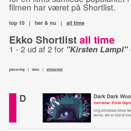
filmen har været på Shortlist.
top 10
|
her & nu
|
all time
Ekko Shortlist
all time
1 - 2 ud af 2 for
"Kirsten Lampl"
placering
|
dato
|
alfabetisk
D
Dark Dark Wo
Instruktør: Emile Gig
Ung prinsesse bliver før
skove, der er fuld af mo