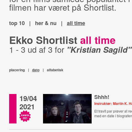
filmen har været på Shortlist.
top 10
|
her & nu
|
all time
Ekko Shortlist
all time
1 - 3 ud af 3 for
"Kristian Sagild"
placering
|
dato
|
alfabetisk
19/04
Shhh!
Instruktør: Martin K. 
2021
Et travlt par prøver at 
med en date i biografen
Awards
2021