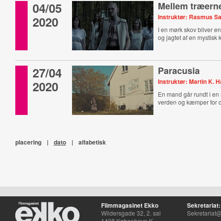
04/05
Mellem træern
Instruktør: Rasmus Sa
2020
I en mørk skov bliver 
og jagtet af en mystisk k
27/04
Paracusia
Instruktør: Martin K. 
2020
En mand går rundt i e
verden og kæmper for o
placering
|
dato
|
alfabetisk
Filmmagasinet Ekko
Sekretariat:
Wildersgade 32, 2. sal
Sekretariat@
1408 København K