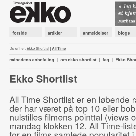
forside
artikler
anmeldelser
blogs
Du er her:
Ekko Shortlist
|
All Time
månedens anbefaling
|
om ekko shortlist
|
faq
|
Ekko Shor
Ekko Shortlist
All Time Shortlist er en løbende ra
der har været på top 10 eller bobl
nulstilles filmens pointtal (views 
mandag klokken 12. All Time-list
for en films samlede popularitet i 