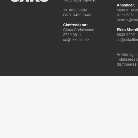
Annoncer:
Tlf. 8838 9292
Merete Hell
CVR. 3468 8443
6111 5851
merete@ekko
Chefredaktør:
Claus Christensen
Ekko Shortli
2729 0011
8838 9292
cc@ekkofilm.dk
cc@ekkofilm
Artikler og i
indekseres u
distribueres