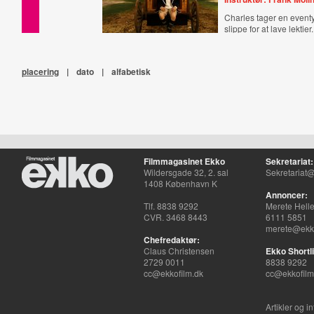
Charles tager en eventy
slippe for at lave lektier.
placering
|
dato
|
alfabetisk
Filmmagasinet Ekko
Sekretariat:
Wildersgade 32, 2. sal
Sekretariat@
1408 København K
Annoncer:
Tlf. 8838 9292
Merete Hell
CVR. 3468 8443
6111 5851
merete@ekko
Chefredaktør:
Claus Christensen
Ekko Shortli
2729 0011
8838 9292
cc@ekkofilm.dk
cc@ekkofilm
Artikler og i