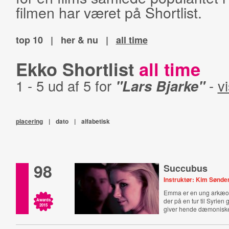
filmen har været på Shortlist.
top 10
|
her & nu
|
all time
Ekko Shortlist
all time
1 - 5 ud af 5 for
"Lars Bjarke"
-
vi
placering
|
dato
|
alfabetisk
98
Succubus
Instruktør: Kim Sønd
Emma er en ung arkæo
der på en tur til Syrien 
Awards
2015
giver hende dæmoniske