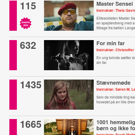
115
Master Sensei
Instruktør: Theis Gav
Elitesoldaten Master S
en spejderdreng med at
Awards
2024
tilbage fra bøllen Lange
632
For min far
Instruktør: Christoff
En ung kvinde sætter si
sin far.
1435
Stævnemøde
Instruktør: Søren M. L
Selv de mindste ting kan
hovedet på en lille dren
1665
1001 hemmelig
børn og ikke f
Instruktør: Frank Moli