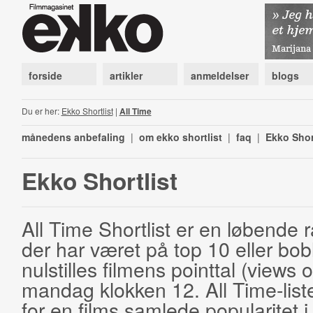
forside
artikler
anmeldelser
blogs
Du er her:
Ekko Shortlist
|
All Time
månedens anbefaling
|
om ekko shortlist
|
faq
|
Ekko Shor
Ekko Shortlist
All Time Shortlist er en løbende ra
der har været på top 10 eller bobl
nulstilles filmens pointtal (views 
mandag klokken 12. All Time-list
for en films samlede popularitet i 