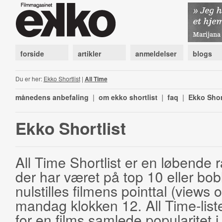
forside
artikler
anmeldelser
blogs
Du er her:
Ekko Shortlist
|
All Time
månedens anbefaling
|
om ekko shortlist
|
faq
|
Ekko Shor
Ekko Shortlist
All Time Shortlist er en løbende ra
der har været på top 10 eller bobl
nulstilles filmens pointtal (views 
mandag klokken 12. All Time-list
for en films samlede popularitet i 