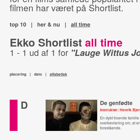
filmen har været på Shortlist.
top 10
|
her & nu
|
all time
Ekko Shortlist
all time
1 - 1 ud af 1 for
"Lauge Wittus J
placering
|
dato
|
alfabetisk
D
De genfødte
Instruktør: Henrik Bj
En dybt troende familie l
overbevisning om, at en
forestående.