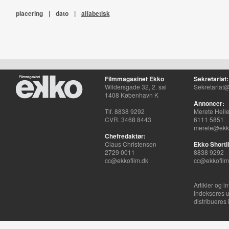
placering
|
dato
|
alfabetisk
Filmmagasinet Ekko
Sekretariat:
Wildersgade 32, 2. sal
Sekretariat@
1408 København K
Annoncer:
Tlf. 8838 9292
Merete Hell
CVR. 3468 8443
6111 5851
merete@ekko
Chefredaktør:
Claus Christensen
Ekko Shortli
2729 0011
8838 9292
cc@ekkofilm.dk
cc@ekkofilm
Artikler og i
indekseres u
distribueres