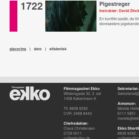
1722
Pigestreger
Instruktør: David Zinc
En konflikt opstår, da lil
storesøsters pigebande
placering
|
dato
|
alfabetisk
Filmmagasinet Ekko
Sekretariat:
Wildersgade 32, 2. sal
Sekretariat@
1408 København K
Annoncer:
Tlf. 8838 9292
Merete Hell
CVR. 3468 8443
6111 5851
merete@ekko
Chefredaktør:
Claus Christensen
Ekko Shortli
2729 0011
8838 9292
cc@ekkofilm.dk
cc@ekkofilm