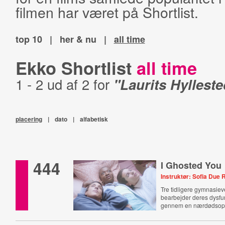
filmen har været på Shortlist.
top 10
|
her & nu
|
all time
Ekko Shortlist
all time
1 - 2 ud af 2 for
"Laurits Hylleste
placering
|
dato
|
alfabetisk
444
I Ghosted You
Instruktør: Sofia Due
Tre tidligere gymnasie
bearbejder deres dysfun
gennem en nærdødsopl