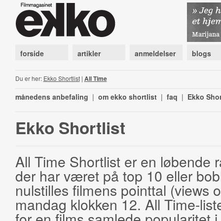
forside
artikler
anmeldelser
blogs
Du er her:
Ekko Shortlist
|
All Time
månedens anbefaling
|
om ekko shortlist
|
faq
|
Ekko Shor
Ekko Shortlist
All Time Shortlist er en løbende ra
der har været på top 10 eller bobl
nulstilles filmens pointtal (views 
mandag klokken 12. All Time-list
for en films samlede popularitet i 