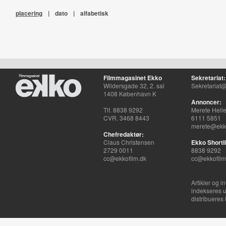
placering
|
dato
|
alfabetisk
Filmmagasinet Ekko
Sekretariat:
Wildersgade 32, 2. sal
Sekretariat@
1408 København K
Annoncer:
Tlf. 8838 9292
Merete Hell
CVR. 3468 8443
6111 5851
merete@ekko
Chefredaktør:
Claus Christensen
Ekko Shortli
2729 0011
8838 9292
cc@ekkofilm.dk
cc@ekkofilm
Artikler og i
indekseres u
distribueres