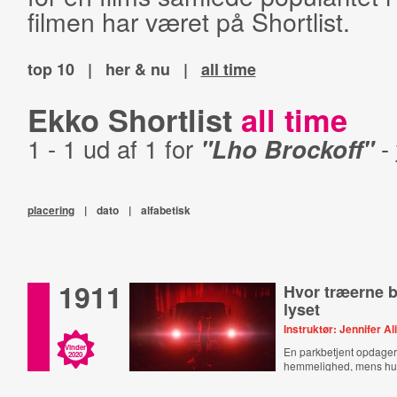
filmen har været på Shortlist.
top 10
|
her & nu
|
all time
Ekko Shortlist
all time
1 - 1 ud af 1 for
"Lho Brockoff"
-
placering
|
dato
|
alfabetisk
1911
Hvor træerne b
lyset
Instruktør: Jennifer Al
Vinder
En parkbetjent opdage
2020
hemmelighed, mens hu
brorens død.