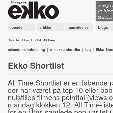
forside
artikler
anmeldelser
blogs
Du er her:
Ekko Shortlist
|
All Time
månedens anbefaling
|
om ekko shortlist
|
faq
|
Ekko Shor
Ekko Shortlist
All Time Shortlist er en løbende ra
der har været på top 10 eller bobl
nulstilles filmens pointtal (views 
mandag klokken 12. All Time-list
for en films samlede popularitet i 