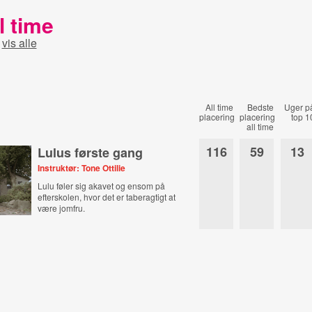
l time
-
vis alle
All time
Bedste
Uger p
placering
placering
top 1
all time
116
59
13
Lulus første gang
Instruktør: Tone Ottilie
Lulu føler sig akavet og ensom på
efterskolen, hvor det er taberagtigt at
være jomfru.