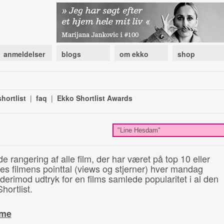
anmeldelser
blogs
om ekko
shop
hortlist
|
faq
|
Ekko Shortlist Awards
de rangering af alle film, der har været på top 10 eller
illes filmens pointtal (views og stjerner) hver mandag
 derimod udtryk for en films samlede popularitet i al den
hortlist.
ime