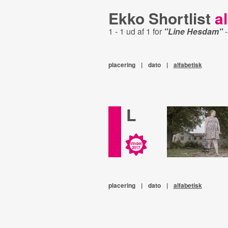
Ekko Shortlist
al
1 - 1 ud af 1 for
"Line Hesdam"
placering
|
dato
|
alfabetisk
L
Vinder
2017
placering
|
dato
|
alfabetisk