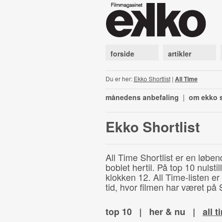
forside
artikler
Du er her:
Ekko Shortlist
|
All Time
månedens anbefaling
|
om ekko s
Ekko Shortlist
All Time Shortlist er en løben
boblet hertil. På top 10 nulst
klokken 12. All Time-listen er
tid, hvor filmen har været på S
top 10
|
her & nu
|
all t