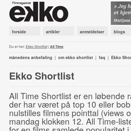
forside
artikler
anmeldelser
blogs
Du er her:
Ekko Shortlist
|
All Time
månedens anbefaling
|
om ekko shortlist
|
faq
|
Ekko Shor
Ekko Shortlist
All Time Shortlist er en løbende ra
der har været på top 10 eller bobl
nulstilles filmens pointtal (views 
mandag klokken 12. All Time-list
for en films samlede popularitet i 