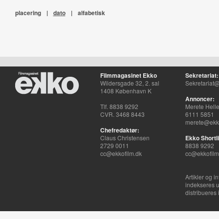
placering
|
dato
|
alfabetisk
Filmmagasinet Ekko
Sekretariat:
Wildersgade 32, 2. sal
Sekretariat@
1408 København K
Annoncer:
Tlf. 8838 9292
Merete Hell
CVR. 3468 8443
6111 5851
merete@ekko
Chefredaktør:
Claus Christensen
Ekko Shortli
2729 0011
8838 9292
cc@ekkofilm.dk
cc@ekkofilm
Artikler og i
indekseres u
distribueres