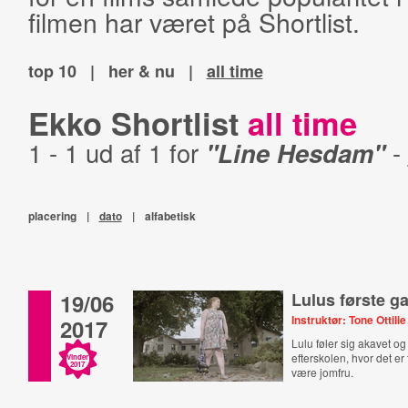
filmen har været på Shortlist.
top 10
|
her & nu
|
all time
Ekko Shortlist
all time
1 - 1 ud af 1 for
"Line Hesdam"
-
placering
|
dato
|
alfabetisk
19/06
Lulus første g
Instruktør: Tone Ottilie
2017
Lulu føler sig akavet o
efterskolen, hvor det er 
Vinder
2017
være jomfru.