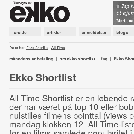
forside
artikler
anmeldelser
blogs
Du er her:
Ekko Shortlist
|
All Time
månedens anbefaling
|
om ekko shortlist
|
faq
|
Ekko Shor
Ekko Shortlist
All Time Shortlist er en løbende ra
der har været på top 10 eller bobl
nulstilles filmens pointtal (views 
mandag klokken 12. All Time-list
for en films samlede popularitet i 