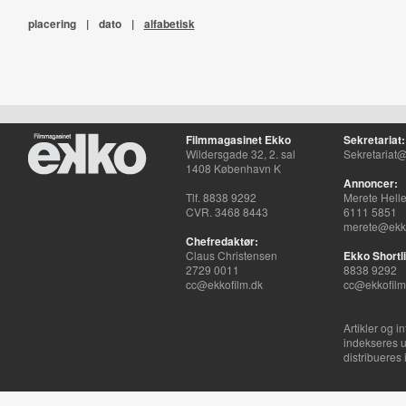
placering
|
dato
|
alfabetisk
Filmmagasinet Ekko
Sekretariat:
Wildersgade 32, 2. sal
Sekretariat@
1408 København K
Annoncer:
Tlf. 8838 9292
Merete Hell
CVR. 3468 8443
6111 5851
merete@ekko
Chefredaktør:
Claus Christensen
Ekko Shortli
2729 0011
8838 9292
cc@ekkofilm.dk
cc@ekkofilm
Artikler og i
indekseres u
distribueres