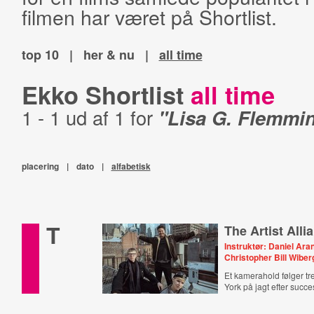
filmen har været på Shortlist.
top 10
|
her & nu
|
all time
Ekko Shortlist
all time
1 - 1 ud af 1 for
"Lisa G. Flemmi
placering
|
dato
|
alfabetisk
T
The Artist Alli
Instruktør: Daniel Ar
Christopher Bill Wiber
Et kamerahold følger t
York på jagt efter succe