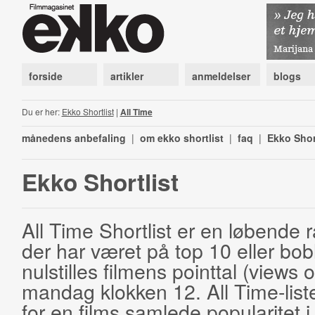
forside
artikler
anmeldelser
blogs
Du er her:
Ekko Shortlist
|
All Time
månedens anbefaling
|
om ekko shortlist
|
faq
|
Ekko Shor
Ekko Shortlist
All Time Shortlist er en løbende ra
der har været på top 10 eller bobl
nulstilles filmens pointtal (views 
mandag klokken 12. All Time-list
for en films samlede popularitet i 