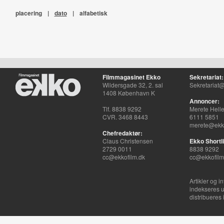
placering
|
dato
|
alfabetisk
Filmmagasinet Ekko
Sekretariat:
Wildersgade 32, 2. sal
Sekretariat@
1408 København K
Annoncer:
Tlf. 8838 9292
Merete Hell
CVR. 3468 8443
6111 5851
merete@ekko
Chefredaktør:
Claus Christensen
Ekko Shortli
2729 0011
8838 9292
cc@ekkofilm.dk
cc@ekkofilm
Artikler og i
indekseres u
distribueres