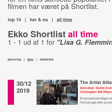
filmen har været på Shortlist.
top 10
|
her & nu
|
all time
Ekko Shortlist
all time
1 - 1 ud af 1 for
"Lisa G. Flemmi
placering
|
dato
|
alfabetisk
30/12
The Artist Alli
Instruktør: Daniel Ar
2019
Christopher Bill Wiber
Et kamerahold følger t
York på jagt efter succe