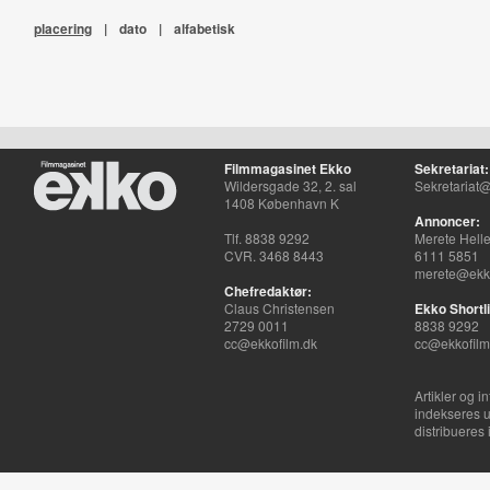
placering
|
dato
|
alfabetisk
Filmmagasinet Ekko
Sekretariat:
Wildersgade 32, 2. sal
Sekretariat@
1408 København K
Annoncer:
Tlf. 8838 9292
Merete Hell
CVR. 3468 8443
6111 5851
merete@ekko
Chefredaktør:
Claus Christensen
Ekko Shortli
2729 0011
8838 9292
cc@ekkofilm.dk
cc@ekkofilm
Artikler og i
indekseres u
distribueres