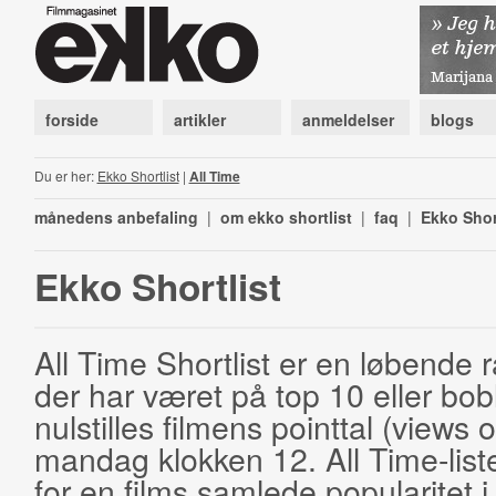
forside
artikler
anmeldelser
blogs
Du er her:
Ekko Shortlist
|
All Time
månedens anbefaling
|
om ekko shortlist
|
faq
|
Ekko Shor
Ekko Shortlist
All Time Shortlist er en løbende ra
der har været på top 10 eller bobl
nulstilles filmens pointtal (views 
mandag klokken 12. All Time-list
for en films samlede popularitet i 