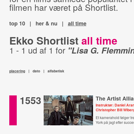
filmen har været på Shortlist.
top 10
|
her & nu
|
all time
Ekko Shortlist
all time
1 - 1 ud af 1 for
"Lisa G. Flemmi
placering
|
dato
|
alfabetisk
1553
The Artist Alli
Instruktør: Daniel Ar
Christopher Bill Wiber
Et kamerahold følger t
York på jagt efter succe