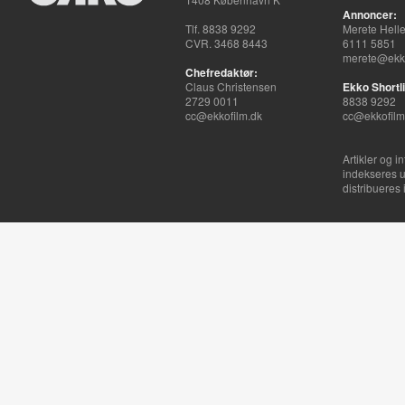
Annoncer:
Tlf. 8838 9292
Merete Hell
CVR. 3468 8443
6111 5851
merete@ekko
Chefredaktør:
Claus Christensen
Ekko Shortli
2729 0011
8838 9292
cc@ekkofilm.dk
cc@ekkofilm
Artikler og i
indekseres u
distribueres