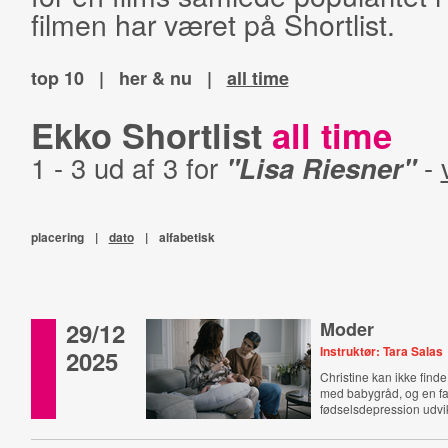
filmen har været på Shortlist.
top 10
|
her & nu
|
all time
Ekko Shortlist
all time
1 - 3 ud af 3 for
"Lisa Riesner"
-
placering
|
dato
|
alfabetisk
29/12
Moder
Instruktør: Tara Salas
2025
Christine kan ikke finde si
med babygråd, og en fa
fødselsdepression udvik