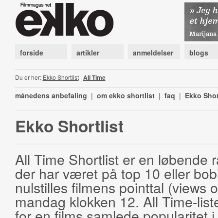
forside
artikler
anmeldelser
blogs
Du er her:
Ekko Shortlist
|
All Time
månedens anbefaling
|
om ekko shortlist
|
faq
|
Ekko Shor
Ekko Shortlist
All Time Shortlist er en løbende ra
der har været på top 10 eller bobl
nulstilles filmens pointtal (views 
mandag klokken 12. All Time-list
for en films samlede popularitet i 