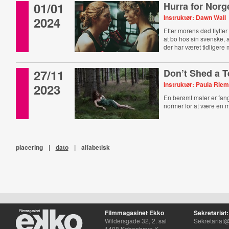
01/01
Hurra for Norg
Instruktør: Dawn Wall
2024
Efter morens død flytter 
at bo hos sin svenske, a
der har været tidligere
27/11
Don’t Shed a T
Instruktør: Paula Rie
2023
En berømt maler er fang
normer for at være en 
placering
|
dato
|
alfabetisk
Filmmagasinet Ekko
Sekretariat:
Wildersgade 32, 2. sal
Sekretariat@
1408 København K