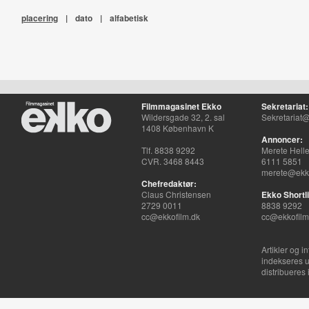
placering
|
dato
|
alfabetisk
Filmmagasinet Ekko
Sekretariat:
Wildersgade 32, 2. sal
Sekretariat@
1408 København K
Annoncer:
Tlf. 8838 9292
Merete Hell
CVR. 3468 8443
6111 5851
merete@ekko
Chefredaktør:
Claus Christensen
Ekko Shortli
2729 0011
8838 9292
cc@ekkofilm.dk
cc@ekkofilm
Artikler og i
indekseres u
distribueres