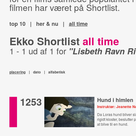
filmen har været på Shortlist.
top 10
|
her & nu
|
all time
Ekko Shortlist
all time
1 - 1 ud af 1 for
"Lisbeth Ravn Ri
placering
|
dato
|
alfabetisk
1253
Hund i himlen
Instruktør: Jeanette 
Da Loras hund bliver slå
rigidt kloster, beslutter 
at blive til en hund.