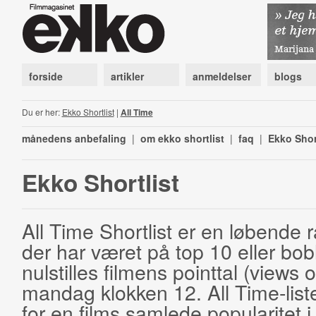
forside
artikler
anmeldelser
blogs
Du er her:
Ekko Shortlist
|
All Time
månedens anbefaling
|
om ekko shortlist
|
faq
|
Ekko Shor
Ekko Shortlist
All Time Shortlist er en løbende ra
der har været på top 10 eller bobl
nulstilles filmens pointtal (views 
mandag klokken 12. All Time-list
for en films samlede popularitet i 