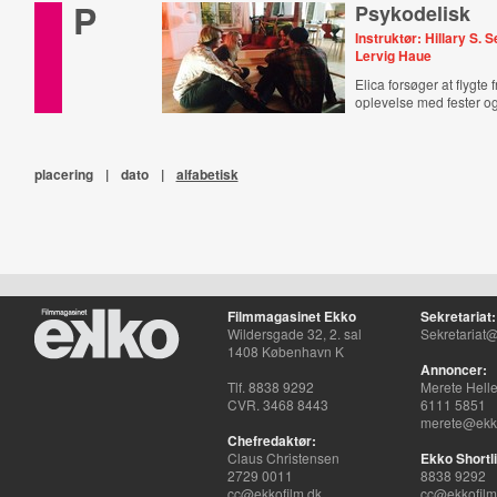
P
Psykodelisk
Instruktør: Hillary S. S
Lervig Haue
Elica forsøger at flygte 
oplevelse med fester og 
placering
|
dato
|
alfabetisk
Filmmagasinet Ekko
Sekretariat:
Wildersgade 32, 2. sal
Sekretariat@
1408 København K
Annoncer:
Tlf. 8838 9292
Merete Hell
CVR. 3468 8443
6111 5851
merete@ekko
Chefredaktør:
Claus Christensen
Ekko Shortli
2729 0011
8838 9292
cc@ekkofilm.dk
cc@ekkofilm