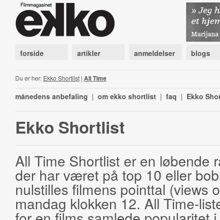
forside
artikler
anmeldelser
blogs
Du er her:
Ekko Shortlist
|
All Time
månedens anbefaling
|
om ekko shortlist
|
faq
|
Ekko Shor
Ekko Shortlist
All Time Shortlist er en løbende ra
der har været på top 10 eller bobl
nulstilles filmens pointtal (views 
mandag klokken 12. All Time-list
for en films samlede popularitet i 