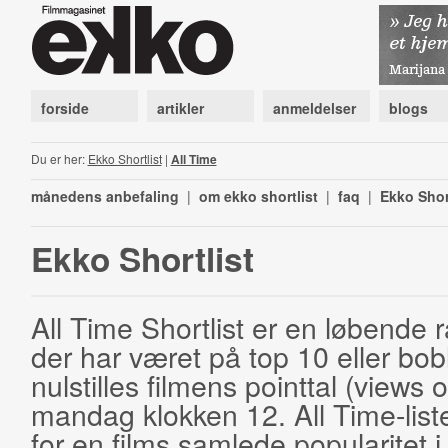
forside
artikler
anmeldelser
blogs
Du er her:
Ekko Shortlist
|
All Time
månedens anbefaling
|
om ekko shortlist
|
faq
|
Ekko Shor
Ekko Shortlist
All Time Shortlist er en løbende ra
der har været på top 10 eller bobl
nulstilles filmens pointtal (views 
mandag klokken 12. All Time-list
for en films samlede popularitet i 