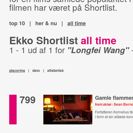
filmen har været på Shortlist.
top 10
|
her & nu
|
all time
Ekko Shortlist
all time
1 - 1 ud af 1 for
"Longfei Wang"
placering
|
dato
|
alfabetisk
799
Gamle flamme
Instruktør: Sean Bernd
Forfatteren Kornelius f
i form af sin afdøde kone