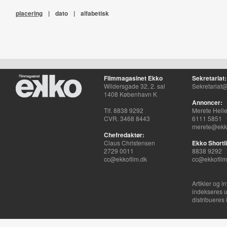
placering
|
dato
|
alfabetisk
Filmmagasinet Ekko
Sekretariat:
Wildersgade 32, 2. sal
Sekretariat@
1408 København K
Annoncer:
Tlf. 8838 9292
Merete Hell
CVR. 3468 8443
6111 5851
merete@ekko
Chefredaktør:
Claus Christensen
Ekko Shortli
2729 0011
8838 9292
cc@ekkofilm.dk
cc@ekkofilm
Artikler og i
indekseres u
distribueres