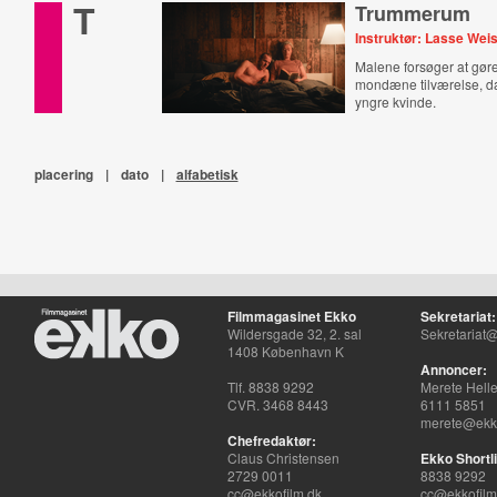
T
Trummerum
Instruktør: Lasse Wei
Malene forsøger at gør
mondæne tilværelse, d
yngre kvinde.
placering
|
dato
|
alfabetisk
Filmmagasinet Ekko
Sekretariat:
Wildersgade 32, 2. sal
Sekretariat@
1408 København K
Annoncer:
Tlf. 8838 9292
Merete Hell
CVR. 3468 8443
6111 5851
merete@ekko
Chefredaktør:
Claus Christensen
Ekko Shortli
2729 0011
8838 9292
cc@ekkofilm.dk
cc@ekkofilm