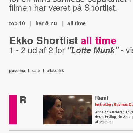
filmen har været på Shortlist.
top 10
|
her & nu
|
all time
Ekko Shortlist
all time
1 - 2 ud af 2 for
"Lotte Munk"
-
vi
placering
|
dato
|
alfabetisk
R
Ramt
Instruktør: Rasmus D
Anne og kæresten er v
deres bryllup, da Anne
af sklerose.