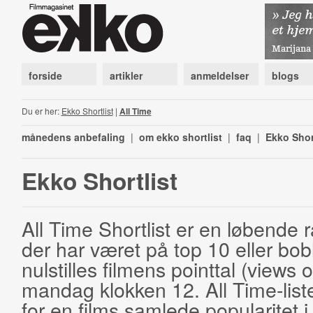
forside
artikler
anmeldelser
blogs
Du er her:
Ekko Shortlist
|
All Time
månedens anbefaling
|
om ekko shortlist
|
faq
|
Ekko Shor
Ekko Shortlist
All Time Shortlist er en løbende ra
der har været på top 10 eller bobl
nulstilles filmens pointtal (views 
mandag klokken 12. All Time-list
for en films samlede popularitet i 